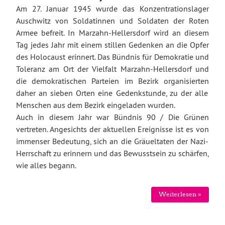
Am 27. Januar 1945 wurde das Konzentrationslager
Auschwitz von Soldatinnen und Soldaten der Roten
Armee befreit. In Marzahn-Hellersdorf wird an diesem
Tag jedes Jahr mit einem stillen Gedenken an die Opfer
des Holocaust erinnert. Das Bündnis für Demokratie und
Toleranz am Ort der Vielfalt Marzahn-Hellersdorf und
die demokratischen Parteien im Bezirk organisier
t
en
daher
an sieben Orten eine Gedenkstunde, zu der alle
Menschen aus dem Bezirk eingeladen
wurden
.
Auch in diesem Jahr war Bündnis 90 / Die Grünen
vertreten.
Angesicht
s der aktuellen
Ereig
nisse ist es
von
immens
er
Bedeutun
g
, sich
an die Gräueltaten der Nazi-
Herrschaft zu erinnern und
das Bewusstsein
zu
schärf
en,
wie alles begann.
Weiterlesen »