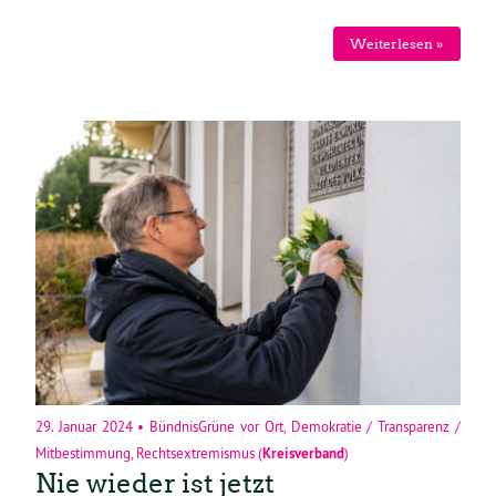
Weiterlesen »
29. Januar 2024
•
BündnisGrüne vor Ort
,
Demokratie / Transparenz /
Mitbestimmung
,
Rechtsextremismus
(
Kreisverband
)
Nie wieder ist jetzt