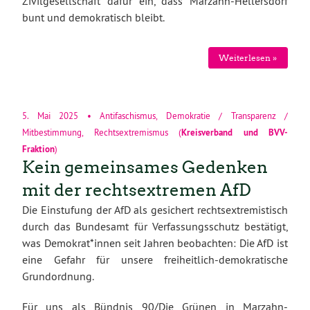
Zivilgesellschaft dafür ein, dass Marzahn-Hellersdorf
bunt und demokratisch bleibt.
Weiterlesen »
5. Mai 2025
•
Antifaschismus
,
Demokratie / Transparenz /
Mitbestimmung
,
Rechtsextremismus
(
Kreisverband
und
BVV-
Fraktion
)
Kein gemeinsames Gedenken
mit der rechtsextremen AfD
Die Einstufung der AfD als gesichert rechtsextremistisch
durch das Bundesamt für Verfassungsschutz bestätigt,
was Demokrat*innen seit Jahren beobachten: Die AfD ist
eine Gefahr für unsere freiheitlich-demokratische
Grundordnung.
Für uns als Bündnis 90/Die Grünen in Marzahn-