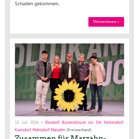
Schaden gekommen.
Weiterlesen »
15. Juli 2026
•
Biesdorf
,
BündnisGrüne vor Ort
,
Hellersdorf
,
Kaulsdorf
,
Mahlsdorf
,
Marzahn
(
Kreisverband
)
Zusammen für Marzahn-