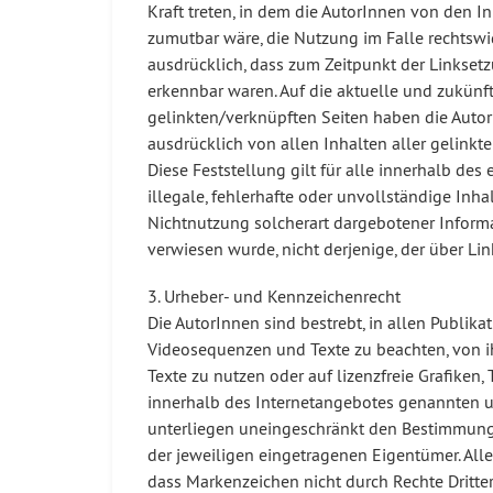
Kraft treten, in dem die AutorInnen von den 
zumutbar wäre, die Nutzung im Falle rechtswid
ausdrücklich, dass zum Zeitpunkt der Linksetz
erkennbar waren. Auf die aktuelle und zukünft
gelinkten/verknüpften Seiten haben die AutorIn
ausdrücklich von allen Inhalten aller gelinkt
Diese Feststellung gilt für alle innerhalb de
illegale, fehlerhafte oder unvollständige Inh
Nichtnutzung solcherart dargebotener Informat
verwiesen wurde, nicht derjenige, der über Lin
3. Urheber- und Kennzeichenrecht
Die AutorInnen sind bestrebt, in allen Publi
Videosequenzen und Texte zu beachten, von i
Texte zu nutzen oder auf lizenzfreie Grafike
innerhalb des Internetangebotes genannten u
unterliegen uneingeschränkt den Bestimmunge
der jeweiligen eingetragenen Eigentümer. Alle
dass Markenzeichen nicht durch Rechte Dritter