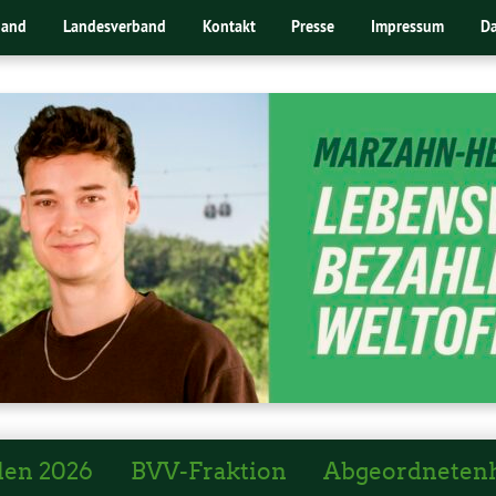
band
Landesverband
Kontakt
Presse
Impressum
Da
len 2026
BVV-Fraktion
Abgeordneten