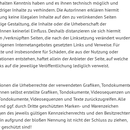
Inhalten Kenntnis haben und es ihnen technisch möglich und
riger Inhalte zu verhindern. Die AutorInnen erklären hiermit
ung keine illegalen Inhalte auf den zu verlinkenden Seiten
ige Gestaltung, die Inhalte oder die Urheberschaft der
nen keinerlei Einfluss. Deshalb distanzieren sie sich hiermit
en /verknüpften Seiten, die nach der Linksetzung verändert wurden
s eigenen Internetangebotes gesetzten Links und Verweise. Für
alte und insbesondere für Schäden, die aus der Nutzung oder
ionen entstehen, haftet allein der Anbieter der Seite, auf welche
ks auf die jeweilige Veröffentlichung lediglich verweist.
kationen die Urheberrechte der verwendeten Grafiken, Tondokumente
hnen selbst erstellte Grafiken, Tondokumente, Videosequenzen u
n, Tondokumente, Videosequenzen und Texte zurückzugreifen. Alle
nd ggf. durch Dritte geschützten Marken- und Warenzeichen
n des jeweils gültigen Kennzeichenrechts und den Besitzrechte
in aufgrund der bloßen Nennung ist nicht der Schluss zu ziehen,
 geschützt sind!