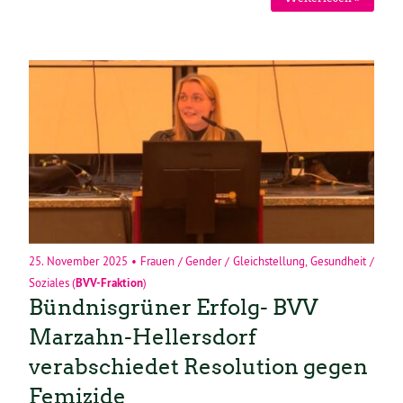
25. November 2025
•
Frauen / Gender / Gleichstellung
,
Gesundheit /
Soziales
(
BVV-Fraktion
)
Bündnisgrüner Erfolg- BVV
Marzahn-Hellersdorf
verabschiedet Resolution gegen
Femizide