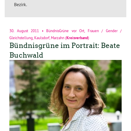
Bezirk.
30. August 2011
•
BündnisGrüne vor Ort
,
Frauen / Gender /
Gleichstellung
,
Kaulsdorf
,
Marzahn
(
Kreisverband
)
Bündnisgrüne im Portrait: Beate
Buchwald