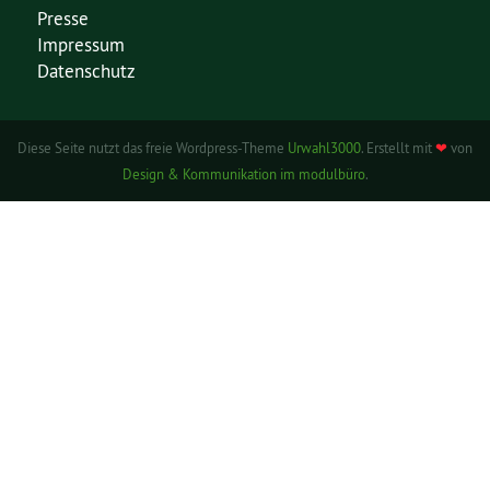
Presse
Impressum
Datenschutz
Diese Seite nutzt das freie Wordpress-Theme
Urwahl3000
. Erstellt mit
❤
von
Design & Kommunikation im modulbüro
.