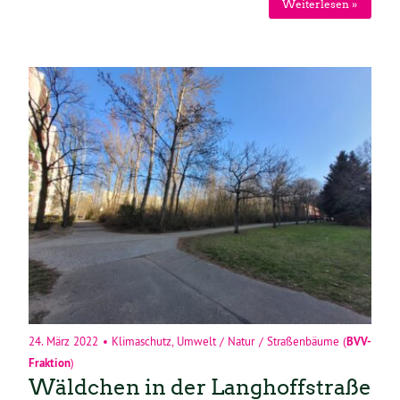
Weiterlesen »
24. März 2022
•
Klimaschutz
,
Umwelt / Natur / Straßenbäume
(
BVV-
Fraktion
)
Wäldchen in der Langhoffstraße