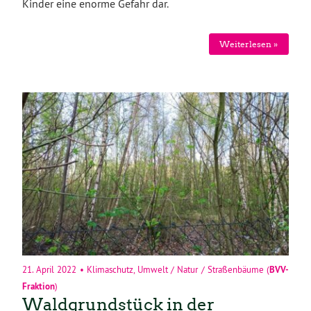
Kinder eine enorme Gefahr dar.
Weiterlesen »
21. April 2022
•
Klimaschutz
,
Umwelt / Natur / Straßenbäume
(
BVV-
Fraktion
)
Waldgrundstück in der