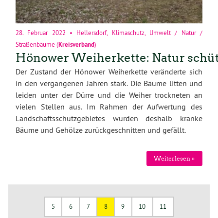
28. Februar 2022
•
Hellersdorf
,
Klimaschutz
,
Umwelt / Natur /
Straßenbäume
(
Kreisverband
)
Hönower Weiherkette: Natur schü
Der Zustand der Hönower Weiherkette veränderte sich
in den vergangenen Jahren stark. Die Bäume litten und
leiden unter der Dürre und die Weiher trockneten an
vielen Stellen aus. Im Rahmen der Aufwertung des
Landschaftsschutzgebietes wurden deshalb kranke
Bäume und Gehölze zurückgeschnitten und gefällt.
Weiterlesen »
5
6
7
8
9
10
11