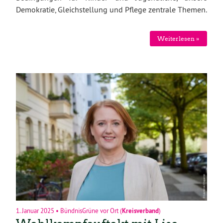
Demokratie, Gleichstellung und Pflege zentrale Themen.
Weiterlesen »
1. Januar 2025
•
BündnisGrüne vor Ort
(
Kreisverband
)