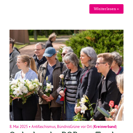
Weiterlesen »
8. Mai 2025
•
Antifaschismus
,
BündnisGrüne vor Ort
(
Kreisverband
)