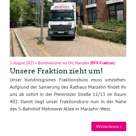
5. August 2025
•
BündnisGrüne vor Ort
,
Marzahn
(
BVV-Fraktion
)
Unsere Fraktion zieht um!
Unser bündnisgrünes Fraktionsbüro muss umziehen.
Aufgrund der Sanierung des Rathaus Marzahn findet ihr
uns ab sofort in der
Premnitzer Straße 11/13 im Raum
402
. Damit liegt unser Fraktionsbüro nun in der
Nähe
des S-Bahnhof Mehrower Allee
in Marzahn-West.
Weiterlesen »