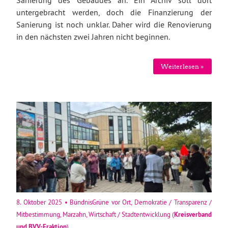
untergebracht werden, doch die Finanzierung der
Sanierung ist noch unklar. Daher wird die Renovierung
in den nächsten zwei Jahren nicht beginnen.
Weiterlesen »
8. Oktober 2025
•
BündnisGrüne vor Ort
,
Demokratie / Transparenz /
Mitbestimmung
,
Marzahn
,
Wirtschaft / Stadtentwicklung
(
Kreisverband
und
BVV-Fraktion
)