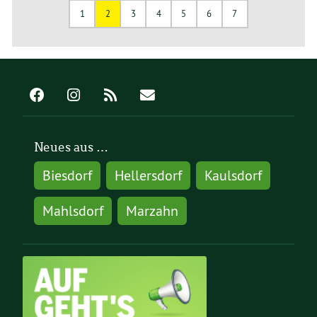
1
2
3
4
5
6
7
Neues aus …
Biesdorf
Hellersdorf
Kaulsdorf
Mahlsdorf
Marzahn