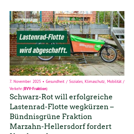
7. November 2025
•
Gesundheit / Soziales
,
Klimaschutz
,
Mobilität /
Verkehr
(
BVV-Fraktion
)
Schwarz-Rot will erfolgreiche
Lastenrad-Flotte wegkürzen –
Bündnisgrüne Fraktion
Marzahn-Hellersdorf fordert