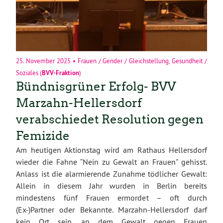
25. November 2025
•
Frauen / Gender / Gleichstellung
,
Gesundheit /
Soziales
(
BVV-Fraktion
)
Bündnisgrüner Erfolg- BVV
Marzahn-Hellersdorf
verabschiedet Resolution gegen
Femizide
Am heutigen Aktionstag wird am Rathaus Hellersdorf
wieder die Fahne “Nein zu Gewalt an Frauen” gehisst.
Anlass ist die alarmierende Zunahme tödlicher Gewalt:
Allein in diesem Jahr wurden in Berlin bereits
mindestens fünf Frauen ermordet – oft durch
(Ex-)Partner oder Bekannte. Marzahn-Hellersdorf darf
kein Ort sein, an dem Gewalt gegen Frauen