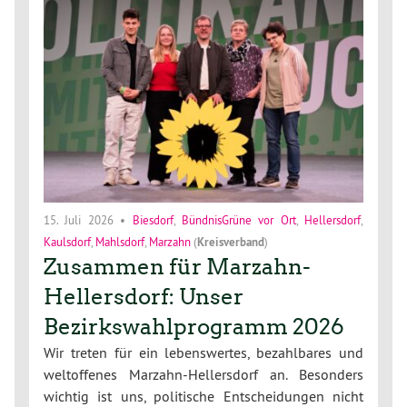
15. Juli 2026
•
Biesdorf
,
BündnisGrüne vor Ort
,
Hellersdorf
,
Kaulsdorf
,
Mahlsdorf
,
Marzahn
(
Kreisverband
)
Zusammen für Marzahn-
Hellersdorf: Unser
Bezirkswahlprogramm 2026
Wir treten für ein lebenswertes, bezahlbares und
weltoffenes Marzahn-Hellersdorf an. Besonders
wichtig ist uns, politische Entscheidungen nicht