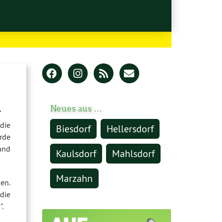
d
Neues aus …
die
Biesdorf
Hellersdorf
rde
and
Kaulsdorf
Mahlsdorf
Marzahn
en.
die
.