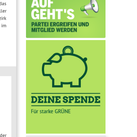
das
ler
irk
 im
der