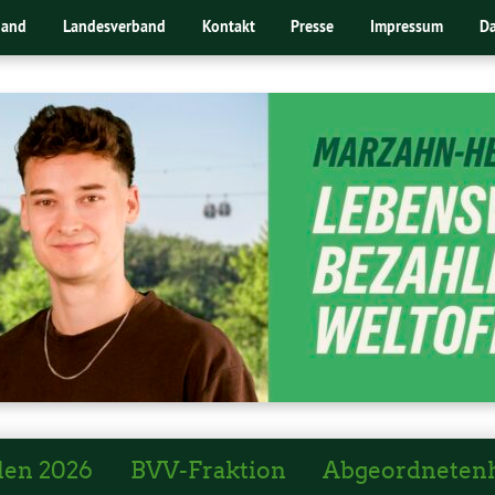
band
Landesverband
Kontakt
Presse
Impressum
Da
len 2026
BVV-Fraktion
Abgeordneten