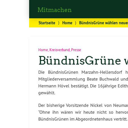
Mitmachen
Startseite
⟩
Home
⟩
BündnisGrüne wählen neue
Home
,
Kreisverband
,
Presse
BündnisGrüne 
Die BündnisGrünen Marzahn-Hellersdorf 
Mitgliederversammlung Beate Buchwald und 
Hermann Hövel bestätigt. Die 16jährige Edit
gewählt.
Der bisherige Vorsitzende Nickel von Neuma
“Ohne ihn wären wir heute nicht so hervorr
BündnisGrünen im Abgeordnetenhaus vertritt. 