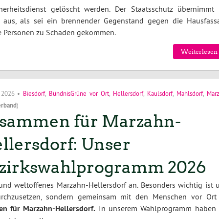
erheitsdienst gelöscht werden. Der Staatsschutz übernimmt 
so aus, als sei ein brennender Gegenstand gegen die Hausfass
ne Personen zu Schaden gekommen.
Weiterlesen 
i 2026
•
Biesdorf
,
BündnisGrüne vor Ort
,
Hellersdorf
,
Kaulsdorf
,
Mahlsdorf
,
Mar
erband
)
sammen für Marzahn-
llersdorf: Unser
zirkswahlprogramm 2026
 und weltoffenes Marzahn-Hellersdorf an. Besonders wichtig ist u
durchzusetzen, sondern gemeinsam mit den Menschen vor Ort
n für Marzahn-Hellersdorf.
In unserem Wahlprogramm haben 