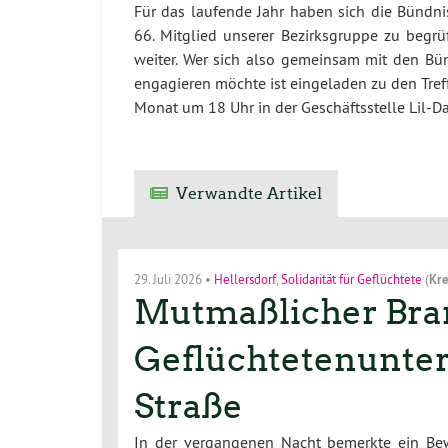
Für das laufende Jahr haben sich die Bündn
66. Mitglied unserer Bezirksgruppe zu begrüß
weiter. Wer sich also gemeinsam mit den Bün
engagieren möchte ist eingeladen zu den Tr
Monat um 18 Uhr in der Geschäftsstelle Lil-Da
Verwandte Artikel
29. Juli 2026
•
Hellersdorf
,
Solidarität für Geflüchtete
(
Kre
Mutmaßlicher Bran
Geflüchtetenunterk
Straße
In der vergangenen Nacht bemerkte ein Bew