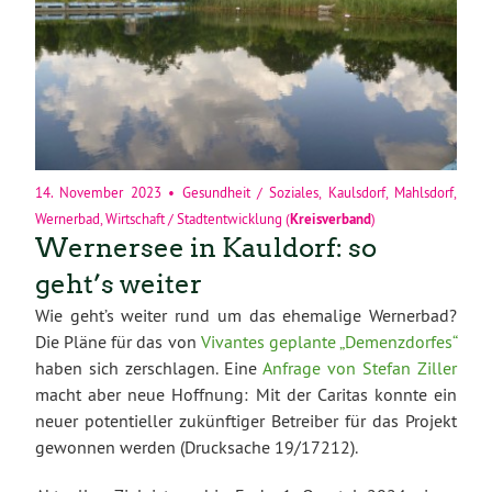
14. November 2023
•
Gesundheit / Soziales
,
Kaulsdorf
,
Mahlsdorf
,
Wernerbad
,
Wirtschaft / Stadtentwicklung
(
Kreisverband
)
Wernersee in Kauldorf: so
geht’s weiter
Wie geht’s weiter rund um das ehemalige Wernerbad?
Die Pläne für das von
Vivantes geplante „Demenzdorfes“
haben sich zerschlagen. Eine
Anfrage von Stefan Ziller
macht aber neue Hoffnung: Mit der Caritas konnte ein
neuer potentieller zukünftiger Betreiber für das Projekt
gewonnen werden (Drucksache 19/17212).