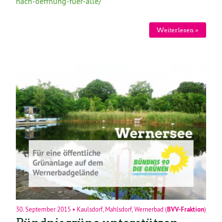
nach-oeffnung-fuer-alle/
Weiterlesen »
30. September 2015
•
Kaulsdorf
,
Mahlsdorf
,
Wernerbad
(
BVV-Fraktion
)