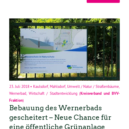
23. Juli 2018
•
Kaulsdorf
,
Mahlsdorf
,
Umwelt / Natur / Straßenbäume
,
Wernerbad
,
Wirtschaft / Stadtentwicklung
(
Kreisverband
und
BVV-
Fraktion
)
Bebauung des Wernerbads
gescheitert – Neue Chance für
eine öffentliche Grünanlage