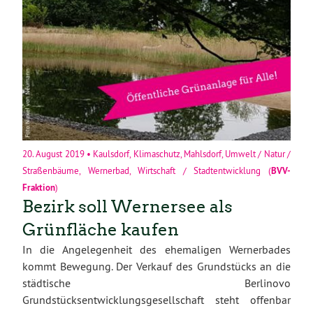
20. August 2019
•
Kaulsdorf
,
Klimaschutz
,
Mahlsdorf
,
Umwelt / Natur /
Straßenbäume
,
Wernerbad
,
Wirtschaft / Stadtentwicklung
(
BVV-
Fraktion
)
Bezirk soll Wernersee als
Grünfläche kaufen
In die Angelegenheit des ehemaligen Wernerbades
kommt Bewegung. Der Verkauf des Grundstücks an die
städtische Berlinovo
Grundstücksentwicklungsgesellschaft steht offenbar