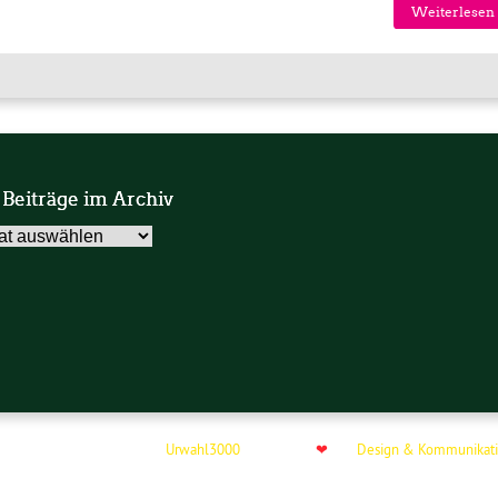
Weiterlesen 
 Beiträge im Archiv
äge
v
 das freie Wordpress-Theme
Urwahl3000
. Erstellt mit
❤
von
Design & Kommunikati