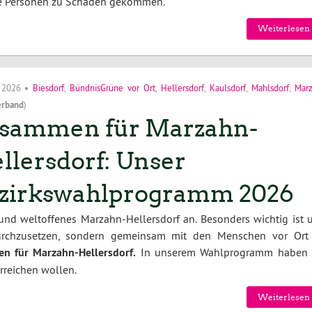
ne Personen zu Schaden gekommen.
Weiterlesen 
i 2026
•
Biesdorf
,
BündnisGrüne vor Ort
,
Hellersdorf
,
Kaulsdorf
,
Mahlsdorf
,
Mar
erband
)
sammen für Marzahn-
llersdorf: Unser
zirkswahlprogramm 2026
 und weltoffenes Marzahn-Hellersdorf an. Besonders wichtig ist u
durchzusetzen, sondern gemeinsam mit den Menschen vor Ort
n für Marzahn-Hellersdorf.
In unserem Wahlprogramm haben 
erreichen wollen.
Weiterlesen 