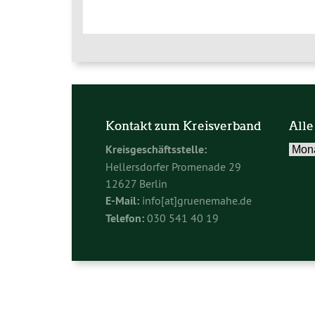
Kontakt zum Kreisverband
Alle
Alle
Kreisgeschäftsstelle:
Beitr
Hellersdorfer Promenade 29
im
12627 Berlin
Archi
E-Mail:
info[at]gruenemahe.de
Telefon:
030 541 40 19
Diese Seite nutzt