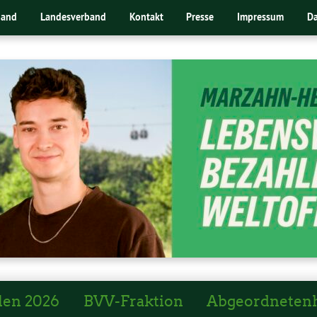
band
Landesverband
Kontakt
Presse
Impressum
Da
len 2026
BVV-Fraktion
Abgeordneten