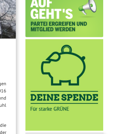
gen
016
 und
uhl
 die
der