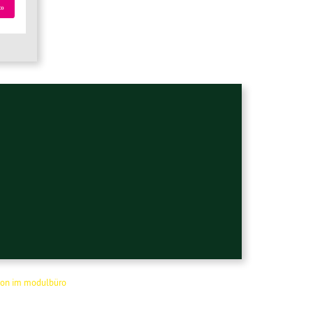
»
on im modulbüro
.