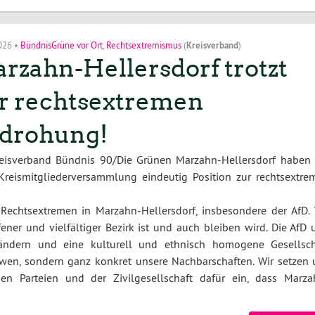
2026
•
BündnisGrüne vor Ort
,
Rechtsextremismus
(
Kreisverband
)
rzahn-Hellersdorf trotzt
r rechtsextremen
drohung!
reisverband Bündnis 90/Die Grünen Marzahn-Hellersdorf haben 
Kreismitgliederversammlung eindeutig Position zur rechtsextre
 Rechtsextremen in Marzahn-Hellersdorf, insbesondere der AfD. 
ener und vielfältiger Bezirk ist und auch bleiben wird. Die AfD 
ndern und eine kulturell und ethnisch homogene Gesellsch
ndwen, sondern ganz konkret unsere Nachbarschaften. Wir setzen 
 Parteien und der Zivilgesellschaft dafür ein, dass Marza