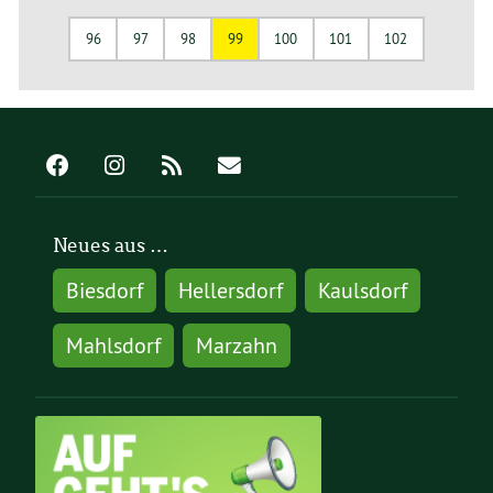
96
97
98
99
100
101
102
Neues aus …
Biesdorf
Hellersdorf
Kaulsdorf
Mahlsdorf
Marzahn