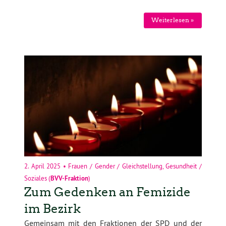
Weiterlesen »
2. April 2025
•
Frauen / Gender / Gleichstellung
,
Gesundheit /
Soziales
(
BVV-Fraktion
)
Zum Gedenken an Femizide
im Bezirk
Gemeinsam mit den Fraktionen der SPD und der