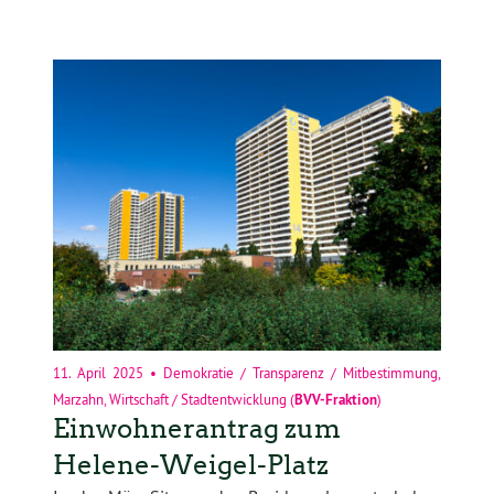
11. April 2025
•
Demokratie / Transparenz / Mitbestimmung
,
Marzahn
,
Wirtschaft / Stadtentwicklung
(
BVV-Fraktion
)
Einwohnerantrag zum
Helene-Weigel-Platz