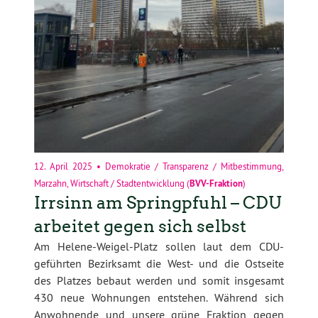
12. April 2025
•
Demokratie / Transparenz / Mitbestimmung
,
Marzahn
,
Wirtschaft / Stadtentwicklung
(
BVV-Fraktion
)
Irrsinn am Springpfuhl – CDU
arbeitet gegen sich selbst
Am Helene-Weigel-Platz sollen laut dem CDU-
geführten Bezirksamt die West- und die Ostseite
des Platzes bebaut werden und somit insgesamt
430 neue Wohnungen entstehen. Während sich
Anwohnende und unsere grüne Fraktion gegen