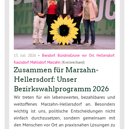
15. Juli 2026
•
Biesdorf
,
BündnisGrüne vor Ort
,
Hellersdorf
,
Kaulsdorf
,
Mahlsdorf
,
Marzahn
(
Kreisverband
)
Zusammen für Marzahn-
Hellersdorf: Unser
Bezirkswahlprogramm 2026
Wir treten für ein lebenswertes, bezahlbares und
weltoffenes Marzahn-Hellersdorf an. Besonders
wichtig ist uns, politische Entscheidungen nicht
einfach durchzusetzen, sondern gemeinsam mit
den Menschen vor Ort an praxisnahen Lösungen zu