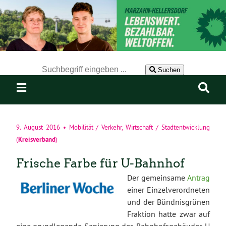
Der Suchbegriff nach dem die Website durchsucht werden soll.
Suchen
9. August 2016
•
Mobilität / Verkehr
,
Wirtschaft / Stadtentwicklung
Kreisverband
(
)
Frische Farbe für U-Bahnhof
Der gemeinsame
Antrag
einer Einzelverordneten
und der Bündnisgrünen
Fraktion hatte zwar auf