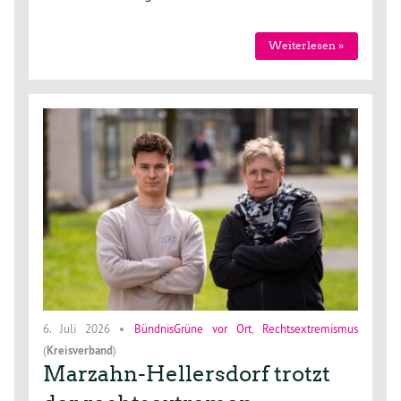
Weiterlesen »
6. Juli 2026
•
BündnisGrüne vor Ort
,
Rechtsextremismus
(
Kreisverband
)
Marzahn-Hellersdorf trotzt