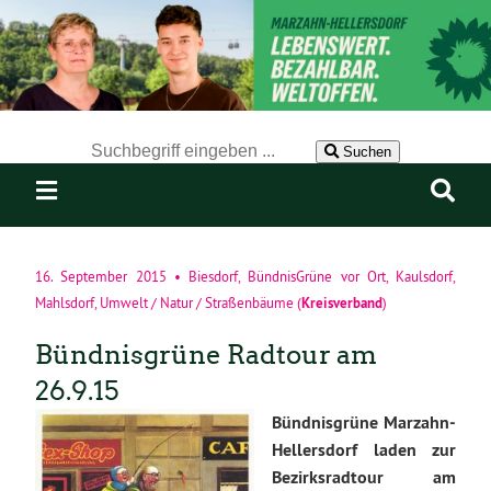
Der Suchbegriff nach dem die Website durchsucht werden soll.
Suchen
16. September 2015
•
Biesdorf
,
BündnisGrüne vor Ort
,
Kaulsdorf
,
Kreisverband
Mahlsdorf
,
Umwelt / Natur / Straßenbäume
(
)
Bündnisgrüne Radtour am
26.9.15
Bündnisgrüne Marzahn-
Hellersdorf laden zur
Bezirksradtour am