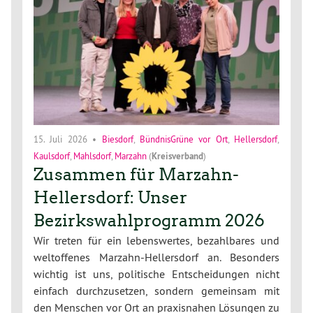
15. Juli 2026
•
Biesdorf
,
BündnisGrüne vor Ort
,
Hellersdorf
,
Kaulsdorf
,
Mahlsdorf
,
Marzahn
(
Kreisverband
)
Zusammen für Marzahn-
Hellersdorf: Unser
Bezirkswahlprogramm 2026
Wir treten für ein lebenswertes, bezahlbares und
weltoffenes Marzahn-Hellersdorf an. Besonders
wichtig ist uns, politische Entscheidungen nicht
einfach durchzusetzen, sondern gemeinsam mit
den Menschen vor Ort an praxisnahen Lösungen zu