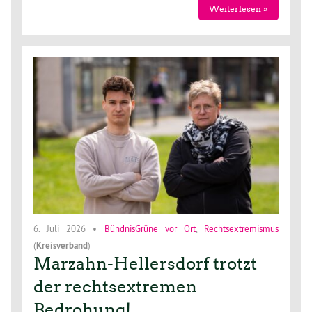
Weiterlesen »
6. Juli 2026
•
BündnisGrüne vor Ort
,
Rechtsextremismus
(
Kreisverband
)
Marzahn-Hellersdorf trotzt
der rechtsextremen
Bedrohung!