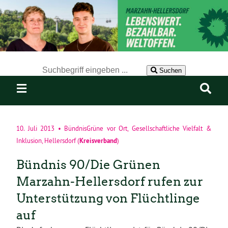
Der Suchbegriff nach dem die Website durchsucht werden soll.
Suchen
10. Juli 2013
•
BündnisGrüne vor Ort
,
Gesellschaftliche Vielfalt &
Kreisverband
Inklusion
,
Hellersdorf
(
)
Bündnis 90/Die Grünen
Marzahn-Hellersdorf rufen zur
Unterstützung von Flüchtlinge
auf