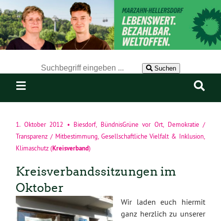
Der Suchbegriff nach dem die Website durchsucht werden soll.
Suchen
1. Oktober 2012
•
Biesdorf
,
BündnisGrüne vor Ort
,
Demokratie /
Transparenz / Mitbestimmung
,
Gesellschaftliche Vielfalt & Inklusion
,
Kreisverband
Klimaschutz
(
)
Kreisverbandssitzungen im
Oktober
Wir laden euch hiermit
ganz herzlich zu unserer