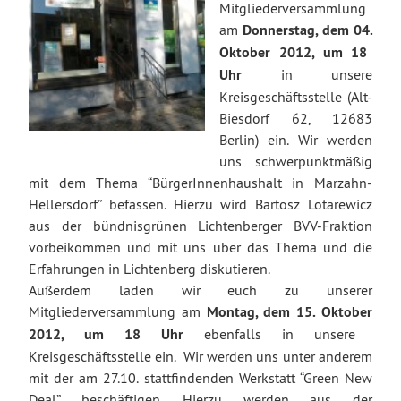
Mitgliederversammlung
am
Donnerstag, dem 0
4
.
Oktober
2012, um 18
Uhr
in unsere
Kreisgeschäftsstelle (Alt-
Biesdorf 62, 12683
Berlin) ein. Wir werden
uns schwerpunktmäßig
mit dem Thema “BürgerInnenhaushalt in Marzahn-
Hellersdorf” befassen. Hierzu wird Bartosz Lotarewicz
aus der bündnisgrünen Lichtenberger BVV-Fraktion
vorbeikommen und mit uns über das Thema und die
Erfahrungen in Lichtenberg diskutieren.
Außerdem laden wir euch zu unserer
Mitgliederversammlung am
Montag, dem
15
.
Oktober
2012, um 18 Uhr
ebenfalls in unsere
Kreisgeschäftsstelle ein. Wir werden uns unter anderem
mit der am 27.10. stattfindenden Werkstatt “Green New
Deal” beschäftigen. Hierzu werden aus der