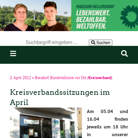
Der Suchbegriff nach dem die Website durchsucht werden soll.
Suchen
Kreisverband
2. April 2012
•
Biesdorf
,
BündnisGrüne vor Ort
(
)
Kreisverbandssitzungen im
April
Am 05.04 und
16.04 finden
jeweils um 18 Uhr
in unserer