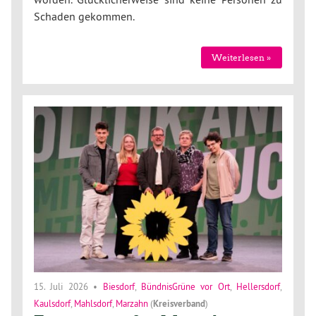
Schaden gekommen.
Weiterlesen »
15. Juli 2026
•
Biesdorf
,
BündnisGrüne vor Ort
,
Hellersdorf
,
Kaulsdorf
,
Mahlsdorf
,
Marzahn
(
Kreisverband
)