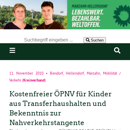
Der Suchbegriff nach dem die Website durchsucht werden soll.
Suchen
11. November 2010
•
Biesdorf
,
Hellersdorf
,
Marzahn
,
Mobilität /
Kreisverband
Verkehr
(
)
Kostenfreier ÖPNV für Kinder
aus Transferhaushalten und
Bekenntnis zur
Nahverkehrstangente