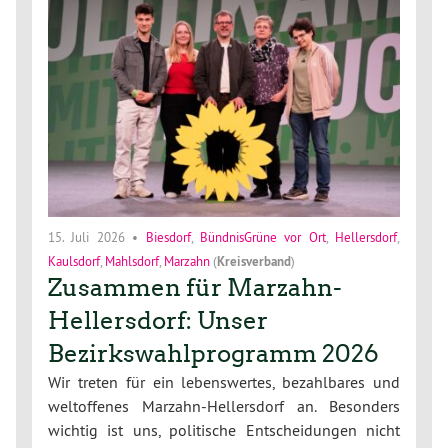
15. Juli 2026
•
Biesdorf
,
BündnisGrüne vor Ort
,
Hellersdorf
,
Kaulsdorf
,
Mahlsdorf
,
Marzahn
(
Kreisverband
)
Zusammen für Marzahn-
Hellersdorf: Unser
Bezirkswahlprogramm 2026
Wir treten für ein lebenswertes, bezahlbares und
weltoffenes Marzahn-Hellersdorf an. Besonders
wichtig ist uns, politische Entscheidungen nicht