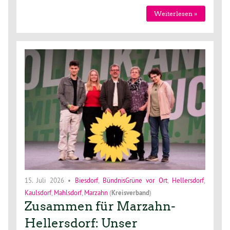
Weiterlesen »
15. Juli 2026
•
Biesdorf
,
BündnisGrüne vor Ort
,
Hellersdorf
,
Kaulsdorf
,
Mahlsdorf
,
Marzahn
(
Kreisverband
)
Zusammen für Marzahn-
Hellersdorf: Unser