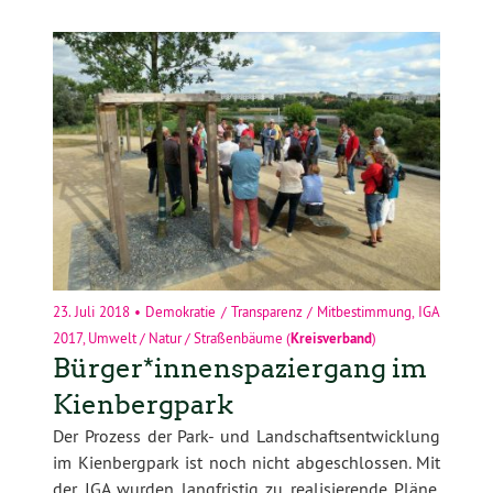
23. Juli 2018
•
Demokratie / Transparenz / Mitbestimmung
,
IGA
2017
,
Umwelt / Natur / Straßenbäume
(
Kreisverband
)
Bürger*innenspaziergang im
Kienbergpark
Der Prozess der Park- und Landschaftsentwicklung
im Kienbergpark ist noch nicht abgeschlossen. Mit
der IGA wurden langfristig zu realisierende Pläne,