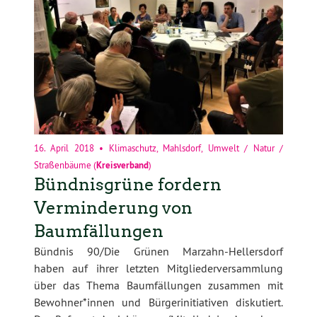
16. April 2018
•
Klimaschutz
,
Mahlsdorf
,
Umwelt / Natur /
Straßenbäume
(
Kreisverband
)
Bündnisgrüne fordern
Verminderung von
Baumfällungen
Bündnis 90/Die Grünen Marzahn-Hellersdorf
haben auf ihrer letzten Mitgliederversammlung
über das Thema Baumfällungen zusammen mit
Bewohner*innen und Bürgerinitiativen diskutiert.