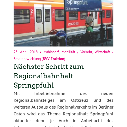
23. April 2018
•
Mahlsdorf
,
Mobilität / Verkehr
,
Wirtschaft /
Stadtentwicklung
(
BVV-Fraktion
)
Nächster Schritt zum
Regionalbahnhalt
Springpfuhl
Mit Inbetriebnahme des neuen
Regionalbahnsteiges am Ostkreuz und des
weiteren Ausbaus des Regionalverkehrs im Berliner
Osten wird das Thema Regionalhalt S
pringpfuhl
aktueller denn je. Auch in Anbetracht des