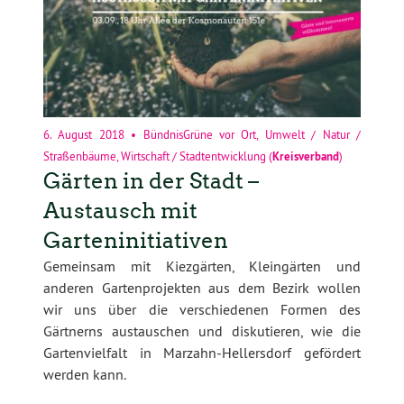
6. August 2018
•
BündnisGrüne vor Ort
,
Umwelt / Natur /
Straßenbäume
,
Wirtschaft / Stadtentwicklung
(
Kreisverband
)
Gärten in der Stadt –
Austausch mit
Garteninitiativen
Gemeinsam mit Kiezgärten, Kleingärten und
anderen Gartenprojekten aus dem Bezirk wollen
wir uns über die verschiedenen Formen des
Gärtnerns austauschen und diskutieren, wie die
Gartenvielfalt in Marzahn-Hellersdorf gefördert
werden kann.