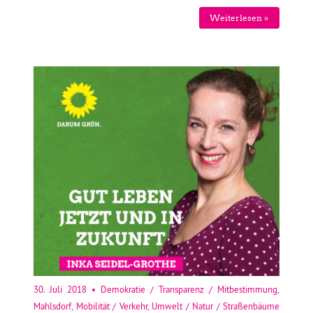
Weiterlesen »
30. Juli 2018
•
Demokratie / Transparenz / Mitbestimmung
,
Mahlsdorf
,
Mobilität / Verkehr
,
Umwelt / Natur / Straßenbäume