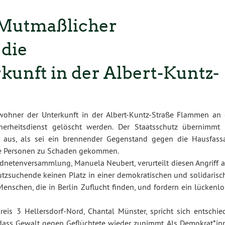
 Mutmaßlicher
 die
unft in der Albert-Kuntz-
ohner der Unterkunft in der Albert-Kuntz-Straße Flammen an 
erheitsdienst gelöscht werden. Der Staatsschutz übernimmt 
so aus, als sei ein brennender Gegenstand gegen die Hausfass
ne Personen zu Schaden gekommen.
rdnetenversammlung, Manuela Neubert, verurteilt diesen Angriff a
utzsuchende keinen Platz in einer demokratischen und solidarisc
 Menschen, die in Berlin Zuflucht finden, und fordern ein lückenl
eis 3 Hellersdorf-Nord, Chantal Münster, spricht sich entschie
 dass Gewalt gegen Geflüchtete wieder zunimmt. Als Demokrat*in