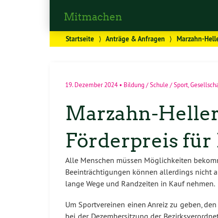
Mitmachen
Startseite
⟩
Anträge & Anfragen
⟩
Marzahn-Helle
19. Dezember 2024
•
Bildung / Schule / Sport
,
Gesellscha
Marzahn-Helle
Förderpreis für
Alle Menschen müssen Möglichkeiten bekom
Beeinträchtigungen können allerdings nicht 
lange Wege und Randzeiten in Kauf nehmen.
Um Sportvereinen einen Anreiz zu geben, den 
bei der Dezembersitzung der Bezirksverordne