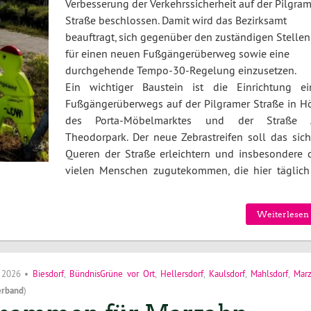
Verbesserung der Verkehrssicherheit auf der Pilgram
Straße beschlossen. Damit wird das Bezirksamt
beauftragt, sich gegenüber den zuständigen Stellen
für einen neuen Fußgängerüberweg sowie eine
durchgehende Tempo-30-Regelung einzusetzen.
Ein wichtiger Baustein ist die Einrichtung ei
Fußgängerüberwegs auf der Pilgramer Straße in H
des Porta-Möbelmarktes und der Straße
Theodorpark. Der neue Zebrastreifen soll das sich
Queren der Straße erleichtern und insbesondere 
vielen Menschen zugutekommen, die hier täglich
Weiterlesen 
i 2026
•
Biesdorf
,
BündnisGrüne vor Ort
,
Hellersdorf
,
Kaulsdorf
,
Mahlsdorf
,
Mar
erband
)