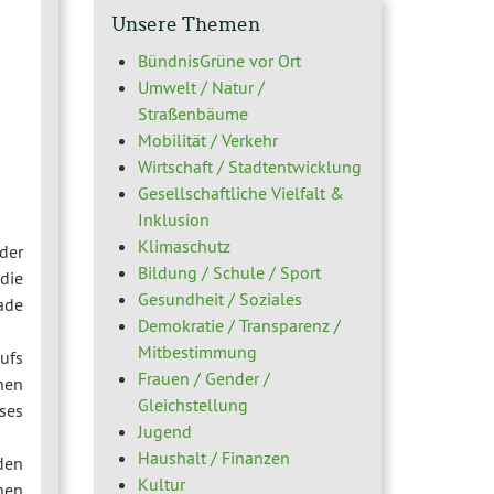
Unsere Themen
BündnisGrüne vor Ort
Umwelt / Natur /
Straßenbäume
Mobilität / Verkehr
Wirtschaft / Stadtentwicklung
Gesellschaftliche Vielfalt &
Inklusion
Klimaschutz
der
Bildung / Schule / Sport
die
Gesundheit / Soziales
ade
Demokratie / Transparenz /
Mitbestimmung
ufs
Frauen / Gender /
hen
Gleichstellung
oses
Jugend
Haushalt / Finanzen
den
Kultur
nen