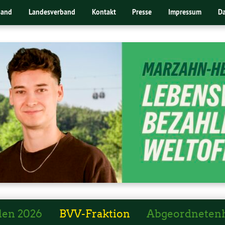
band
Landesverband
Kontakt
Presse
Impressum
Da
len 2026
BVV-Fraktion
Abgeordneten