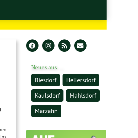
Neues aus …
Biesdorf
Hellersdorf
Kaulsdorf
Mahlsdorf
g
Marzahn
nen
ins