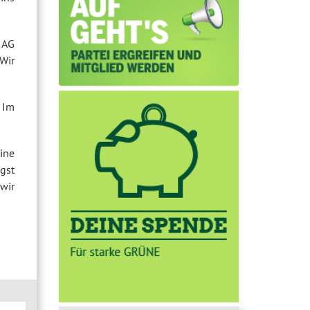
 AG
Wir
 Im
ine
gst
wir