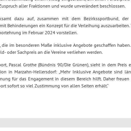
n Zuspruch aller Fraktionen und wurde unverändert beschlossen.
rksamt dazu auf, zusammen mit dem Bezirkssportbund, der
it Behinderungen ein Konzept für die Verleihung auszuarbeiten. 
portehrung im Februar 2024 vorstellen.
, die im besonderen Maße inklusive Angebote geschaffen haben.
d- oder Sachpreis an die Vereine verliehen werden.
ort, Pascal Grothe (Bündnis 90/Die Grünen), sieht in dem Preis e
on in Marzahn-Hellersdorf: „Mehr Inklusive Angebote sind län
nnung für das Engagement in diesem Bereich hilft. Daher freuen 
port sofort so viel Zustimmung von allen Seiten erhält.“