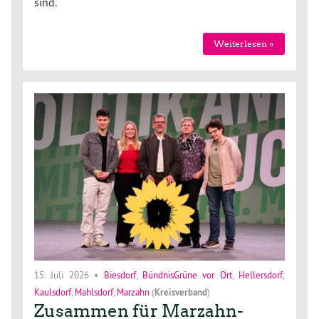
sind.
Weiterlesen »
15. Juli 2026
•
Biesdorf
,
BündnisGrüne vor Ort
,
Hellersdorf
,
Kaulsdorf
,
Mahlsdorf
,
Marzahn
(
Kreisverband
)
Zusammen für Marzahn-