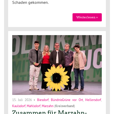
Schaden gekommen.
Weiterlesen »
15. Juli 2026
•
Biesdorf
,
BündnisGrüne vor Ort
,
Hellersdorf
,
Kaulsdorf
,
Mahlsdorf
,
Marzahn
(
Kreisverband
)
Zusammen für Marzahn-