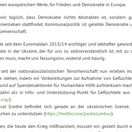
en europäischen Werte, für Frieden und Demokratie in Europa.
ir täglich, dass Demokratie nichts Abstraktes ist, sondern g
mmenleben stattfindet. Kommunalpolitik ist gelebte Demokratie 
Gemeinschaft.
ie seit dem Euromaidan 2013/14 wichtiger und lebhafter geword
e in der Ukraine, der für uns so selbstverständlich ist, mit zu 
den muss, macht uns fassungslos, wütend und traurig.
 seit der nationalsozialistischen Terrorherrschaft nun erleben m
te stehen, indem wir Vorbereitungen zur Aufnahme von Geflüchte
 und auf Spendenaktionen für Humanitäre Hilfe aufmerksam mac
rzahn als in Info- und Unterstützung-Punkt für Geflüchtete aus 
.org/
).
scal Grothe befindet sich gerade an der ukrainischen Grenze,
chen zu unterstützen (
https://twitter.com/paskolumbus
).
n, die heute den Krieg mitfinanziert, müssen wir gezielt durch e