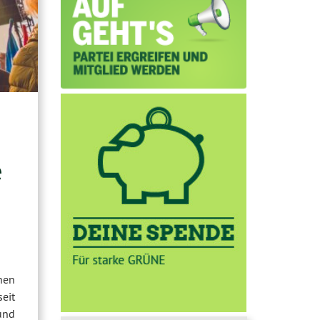
e
hen
eit
 und