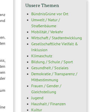
Unsere Themen
BündnisGrüne vor Ort
anz
Umwelt / Natur /
und
Straßenbäume
Mobilität / Verkehr
en.
Wirtschaft / Stadtentwicklung
den
Gesellschaftliche Vielfalt &
Inklusion
Klimaschutz
uss,
Bildung / Schule / Sport
ten
Gesundheit / Soziales
hen
Demokratie / Transparenz /
der
Mitbestimmung
Frauen / Gender /
 um
Gleichstellung
Jugend
Haushalt / Finanzen
ine
Kultur