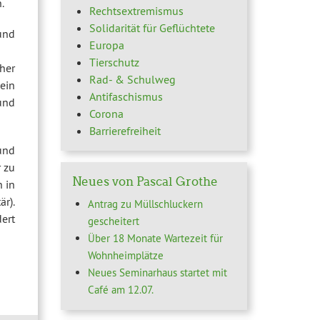
.
Rechtsextremismus
Solidarität für Geflüchtete
und
Europa
Tierschutz
her
Rad- & Schulweg
ein
Antifaschismus
 und
Corona
Barrierefreiheit
und
r zu
Neues von Pascal Grothe
 in
r).
Antrag zu Müllschluckern
ert
gescheitert
Über 18 Monate Wartezeit für
Wohnheimplätze
Neues Seminarhaus startet mit
Café am 12.07.