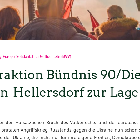
BVV
g
,
Europa
,
Solidarität für Geflüchtete
(
)
raktion Bündnis 90/Di
-Hellersdorf zur Lage
über den vorsätzlichen Bruch des Völkerrechts und der europäisc
 brutalen Angriffskrieg Russlands gegen die Ukraine nun schon s
e der Ukraine, die nicht nur für ihre eigene Freiheit, Demokratie