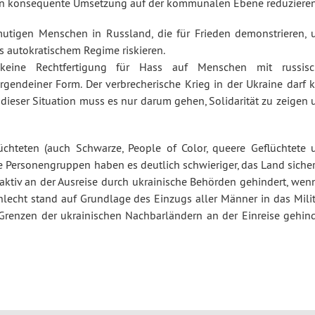
n konsequente Umsetzung auf der kommunalen Ebene reduzieren
utigen Menschen in Russland, die für Frieden demonstrieren, 
s autokratischem Regime riskieren.
 keine Rechtfertigung für Hass auf Menschen mit russisc
rgendeiner Form. Der verbrecherische Krieg in der Ukraine darf k
 dieser Situation muss es nur darum gehen, Solidarität zu zeigen
lüchteten (auch Schwarze, People of Color, queere Geflüchtete 
se Personengruppen haben es deutlich schwieriger, das Land siche
aktiv an der Ausreise durch ukrainische Behörden gehindert, wenn
echt stand auf Grundlage des Einzugs aller Männer in das Militä
renzen der ukrainischen Nachbarländern an der Einreise gehind