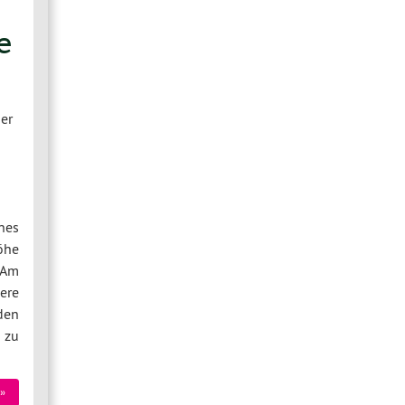
e
er
nes
öhe
 Am
ere
den
 zu
»