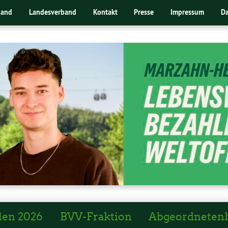
band
Landesverband
Kontakt
Presse
Impressum
Da
len 2026
BVV-Fraktion
Abgeordneten