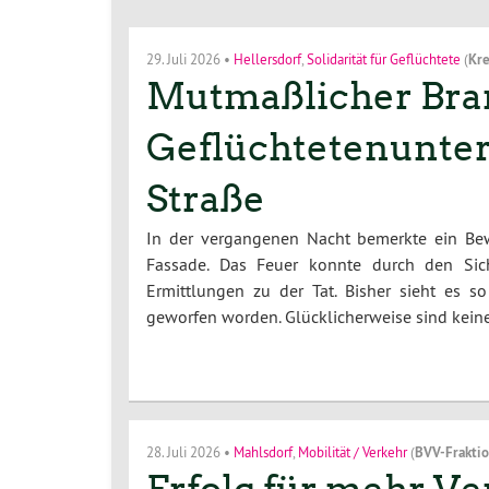
29. Juli 2026
•
Hellersdorf
,
Solidarität für Geflüchtete
(
Kre
Mutmaßlicher Bran
Geflüchtetenunterk
Straße
In der vergangenen Nacht bemerkte ein Bew
Fassade. Das Feuer konnte durch den Sich
Ermittlungen zu der Tat. Bisher sieht es 
geworfen worden. Glücklicherweise sind kei
28. Juli 2026
•
Mahlsdorf
,
Mobilität / Verkehr
(
BVV-Frakti