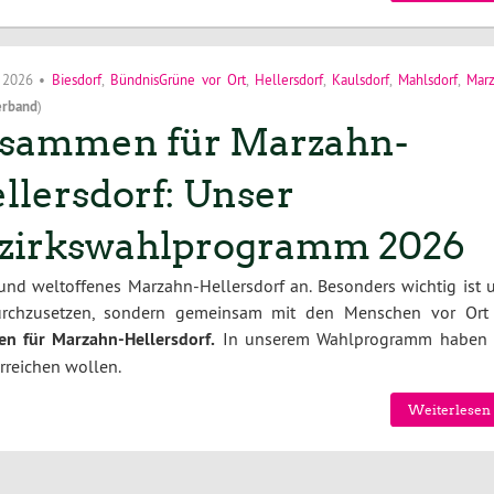
i 2026
•
Biesdorf
,
BündnisGrüne vor Ort
,
Hellersdorf
,
Kaulsdorf
,
Mahlsdorf
,
Mar
erband
)
sammen für Marzahn-
llersdorf: Unser
zirkswahlprogramm 2026
 und weltoffenes Marzahn-Hellersdorf an. Besonders wichtig ist u
durchzusetzen, sondern gemeinsam mit den Menschen vor Ort
n für Marzahn-Hellersdorf.
In unserem Wahlprogramm haben 
erreichen wollen.
Weiterlesen 