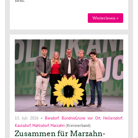
sind.
Weiterlesen »
15. Juli 2026
•
Biesdorf
,
BündnisGrüne vor Ort
,
Hellersdorf
,
Kaulsdorf
,
Mahlsdorf
,
Marzahn
(
Kreisverband
)
Zusammen für Marzahn-