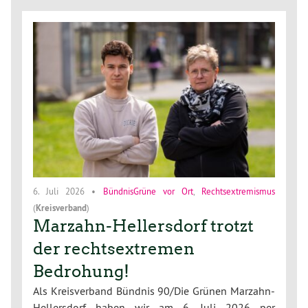
6. Juli 2026
•
BündnisGrüne vor Ort
,
Rechtsextremismus
(
Kreisverband
)
Marzahn-Hellersdorf trotzt
der rechtsextremen
Bedrohung!
Als Kreisverband Bündnis 90/Die Grünen Marzahn-
Hellersdorf haben wir am 6. Juli 2026 per