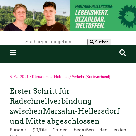
Der Suchbegriff nach dem die Website durchsucht werden soll.
Suchen
Kreisverband
3. Mai 2021
•
Klimaschutz
,
Mobilität / Verkehr
(
)
Erster Schritt für
Radschnellverbindung
zwischenMarzahn-Hellersdorf
und Mitte abgeschlossen
Bündnis 90/Die Grünen begrüßen den ersten