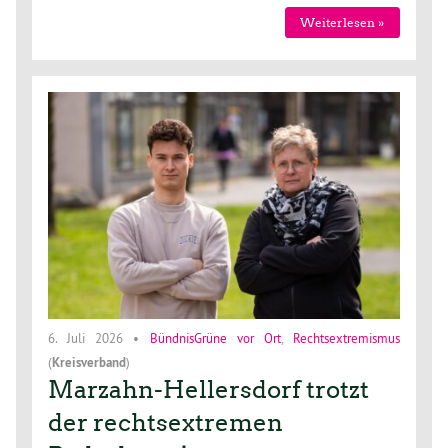
Weiterlesen »
6. Juli 2026
•
BündnisGrüne vor Ort
,
Rechtsextremismus
(
Kreisverband
)
Marzahn-Hellersdorf trotzt
der rechtsextremen