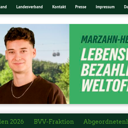
band
Landesverband
Kontakt
Presse
Impressum
Da
len 2026
BVV-Fraktion
Abgeordneten