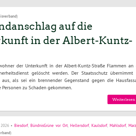
isverband
)
danschlag auf die
unft in der Albert-Kuntz-
ohner der Unterkunft in der Albert-Kuntz-Straße Flammen an 
erheitsdienst gelöscht werden. Der Staatsschutz übernimmt 
so aus, als sei ein brennender Gegenstand gegen die Hausfass
ne Personen zu Schaden gekommen.
Weiterlesen 
i 2026
•
Biesdorf
,
BündnisGrüne vor Ort
,
Hellersdorf
,
Kaulsdorf
,
Mahlsdorf
,
Mar
erband
)