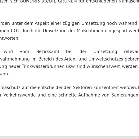
tzen sich BÜNDNIS 90/DIE GRÜNEN für entschiedenen Klimaschu
rden unter dem Aspekt einer zügigen Umsetzung noch während 
 Tonnen CO2 durch die Umsetzung der Maßnahmen eingespart werd
ntworten.
gte wird vom Bezirksamt bei der Umsetzung relevan
ahrnehmung im Bereich des Arten- und Umweltschutzes gebrem
ffung neuer Trinkwasserbrunnen usw. sind wünschenswert, werden 
sern.
maschutz auf die entscheidenden Sektoren konzentriert werden. D
r Verkehrswende und eine schnelle Aufnahme von Sanierungen