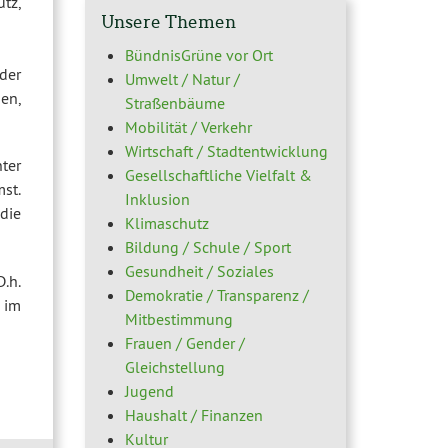
tz,
Unsere Themen
BündnisGrüne vor Ort
der
Umwelt / Natur /
en,
Straßenbäume
Mobilität / Verkehr
Wirtschaft / Stadtentwicklung
ter
Gesellschaftliche Vielfalt &
st.
Inklusion
die
Klimaschutz
Bildung / Schule / Sport
Gesundheit / Soziales
.h.
Demokratie / Transparenz /
 im
Mitbestimmung
Frauen / Gender /
Gleichstellung
Jugend
Haushalt / Finanzen
Kultur