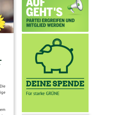
r
Die
ige
dem