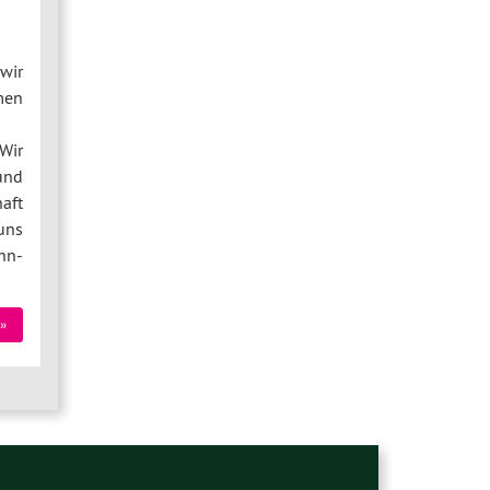
wir
men
Wir
und
aft
uns
hn-
»