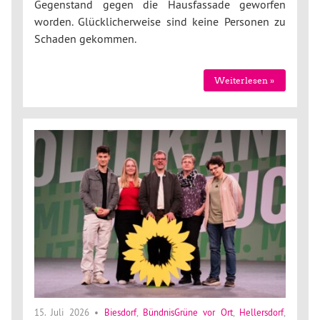
Gegenstand gegen die Hausfassade geworfen
worden. Glücklicherweise sind keine Personen zu
Schaden gekommen.
Weiterlesen »
15. Juli 2026
•
Biesdorf
,
BündnisGrüne vor Ort
,
Hellersdorf
,