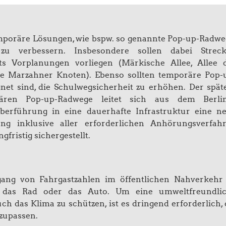
emporäre Lösungen, wie bspw. so genannte Pop-up-Radwe
zu verbessern. Insbesondere sollen dabei Strec
its Vorplanungen vorliegen (Märkische Allee, Allee 
e Marzahner Knoten). Ebenso sollten temporäre Pop-
gnet sind, die Schulwegsicherheit zu erhöhen. Der spät
rären Pop-up-Radwege leitet sich aus dem Berli
Überführung in eine dauerhafte Infrastruktur eine n
ng inklusive aller erforderlichen Anhörungsverfah
gfristig sichergestellt.
gang von Fahrgastzahlen im öffentlichen Nahverkehr
f das Rad oder das Auto. Um eine umweltfreundli
 das Klima zu schützen, ist es dringend erforderlich, 
nzupassen.