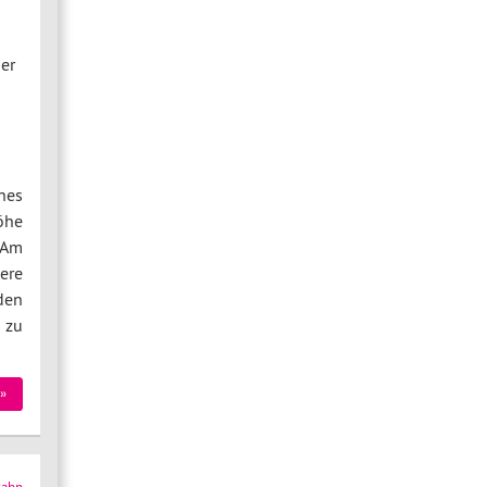
er
nes
öhe
 Am
ere
den
 zu
»
zahn