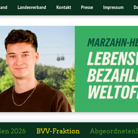
band
Landesverband
Kontakt
Presse
Impressum
Da
len 2026
BVV-Fraktion
Abgeordneten