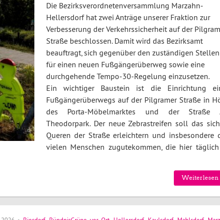
Die Bezirksverordnetenversammlung Marzahn-
Hellersdorf hat zwei Anträge unserer Fraktion zur
Verbesserung der Verkehrssicherheit auf der Pilgram
Straße beschlossen. Damit wird das Bezirksamt
beauftragt, sich gegenüber den zuständigen Stellen
für einen neuen Fußgängerüberweg sowie eine
durchgehende Tempo-30-Regelung einzusetzen.
Ein wichtiger Baustein ist die Einrichtung ei
Fußgängerüberwegs auf der Pilgramer Straße in H
des Porta-Möbelmarktes und der Straße
Theodorpark. Der neue Zebrastreifen soll das sich
Queren der Straße erleichtern und insbesondere 
vielen Menschen zugutekommen, die hier täglich
Weiterlesen 
i 2026
•
Biesdorf
,
BündnisGrüne vor Ort
,
Hellersdorf
,
Kaulsdorf
,
Mahlsdorf
,
Mar