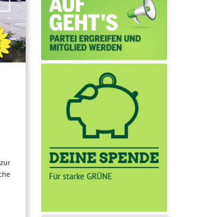
zur
che