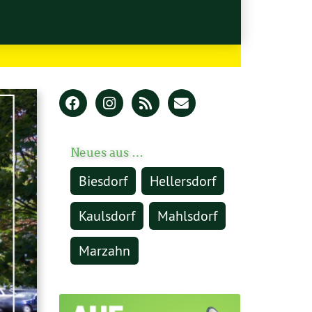
Neues aus …
Biesdorf
Hellersdorf
Kaulsdorf
Mahlsdorf
Marzahn