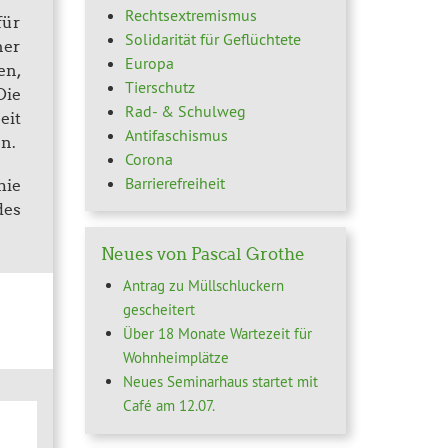
Rechtsextremismus
für
Solidarität für Geflüchtete
ner
Europa
en,
Tierschutz
Die
Rad- & Schulweg
eit
Antifaschismus
en.
Corona
Barrierefreiheit
mie
des
Neues von Pascal Grothe
Antrag zu Müllschluckern
gescheitert
Über 18 Monate Wartezeit für
Wohnheimplätze
Neues Seminarhaus startet mit
Café am 12.07.