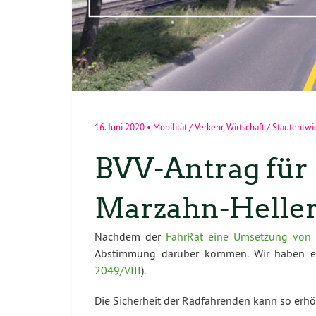
16. Juni 2020
•
Mobilität / Verkehr
,
Wirtschaft / Stadtentw
BVV-Antrag für
Marzahn-Heller
Nachdem der
FahrRat eine Umsetzung vo
Abstimmung darüber kommen. Wir haben ei
2049/VIII
).
Die Sicherheit der Radfahrenden kann so erh