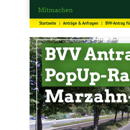
Mitmachen
Startseite
⟩
Anträge & Anfragen
⟩
BVV-Antrag f