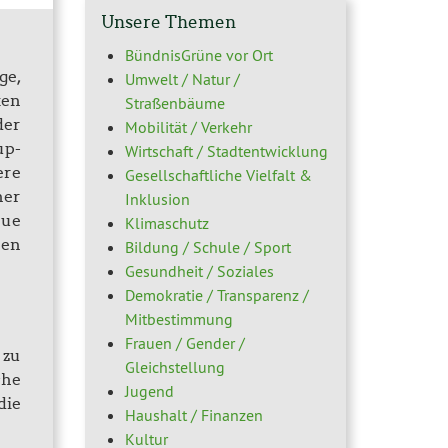
Unsere Themen
BündnisGrüne vor Ort
ge,
Umwelt / Natur /
ken
Straßenbäume
der
Mobilität / Verkehr
up-
Wirtschaft / Stadtentwicklung
ere
Gesellschaftliche Vielfalt &
ner
Inklusion
eue
Klimaschutz
ren
Bildung / Schule / Sport
Gesundheit / Soziales
Demokratie / Transparenz /
Mitbestimmung
Frauen / Gender /
 zu
Gleichstellung
che
Jugend
die
Haushalt / Finanzen
Kultur