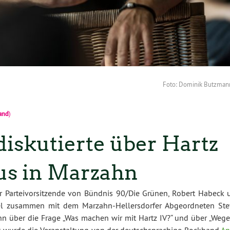
Foto: Dominik Butzman
and
)
iskutierte über Hartz
s in Marzahn
er Parteivorsitzende von Bündnis 90/Die Grünen, Robert Habeck 
ebel zusammen mit dem Marzahn-Hellersdorfer Abgeordneten Ste
n über die Frage „Was machen wir mit Hartz IV?“ und über „Wege
t wurde die Veranstaltung von der deutschsprachige Rockband
An