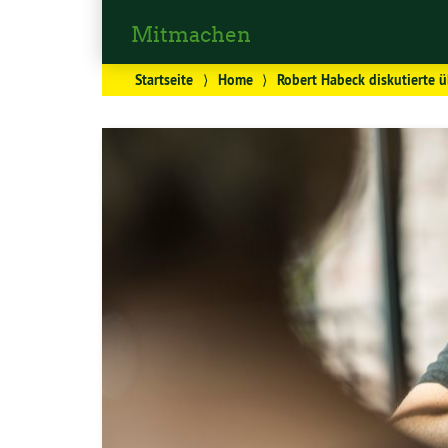
Mitmachen
Startseite
⟩
Home
⟩
Robert Habeck diskutierte 