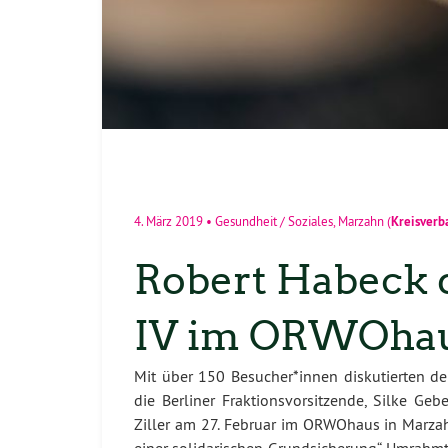
Kreisverb
4. März 2019
•
Gesundheit / Soziales
,
Marzahn
(
Robert Habeck d
IV im ORWOhau
Mit über 150 Besucher*innen diskutierten d
die Berliner Fraktionsvorsitzende, Silke G
Ziller am 27. Februar im ORWOhaus in Marzah
einer solidarischen Grundsicherung“. Umrahm