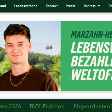
band
Landesverband
Kontakt
Presse
Impressum
Da
len 2026
BVV-Fraktion
Abgeordneten