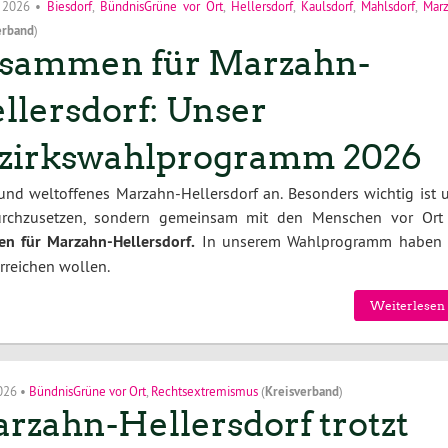
i 2026
•
Biesdorf
,
BündnisGrüne vor Ort
,
Hellersdorf
,
Kaulsdorf
,
Mahlsdorf
,
Mar
erband
)
sammen für Marzahn-
llersdorf: Unser
zirkswahlprogramm 2026
 und weltoffenes Marzahn-Hellersdorf an. Besonders wichtig ist u
durchzusetzen, sondern gemeinsam mit den Menschen vor Ort
n für Marzahn-Hellersdorf.
In unserem Wahlprogramm haben 
erreichen wollen.
Weiterlesen 
2026
•
BündnisGrüne vor Ort
,
Rechtsextremismus
(
Kreisverband
)
rzahn-Hellersdorf trotzt