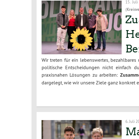
15. Jul
(
Kreisv
Zu
He
Be
Wir treten für ein lebenswertes, bezahlbares
politische Entscheidungen nicht einfach 
praxisnahen Lösungen zu arbeiten:
Zusamme
dargelegt, wie wir unsere Ziele ganz konkret 
6. Juli 
Ma