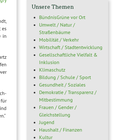
Unsere Themen
BündnisGrüne vor Ort
dt,
Umwelt / Natur /
t es
Straßenbäume
 in
Mobilität / Verkehr
Wirtschaft / Stadtentwicklung
Gesellschaftliche Vielfalt &
artz
Inklusion
fen
Klimaschutz
„wer
Bildung / Schule / Sport
Gesundheit / Soziales
Demokratie / Transparenz /
ch-
Mitbestimmung
für
Frauen / Gender /
ind
Gleichstellung
n.“
Jugend
Haushalt / Finanzen
Kultur