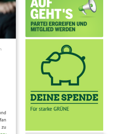
n
und
fan
 zu
gry