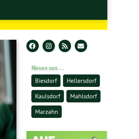
Neues aus …
Biesdorf
Hellersdorf
Kaulsdorf
Mahlsdorf
Marzahn