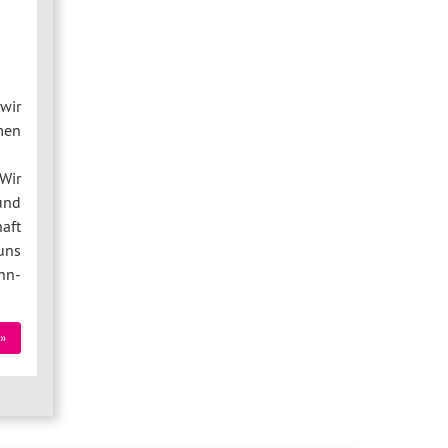
wir
men
Wir
und
aft
uns
hn-
»