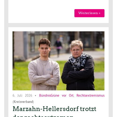
Weiterlesen »
6. Juli 2026
•
BündnisGrüne vor Ort
,
Rechtsextremismus
(
Kreisverband
)
Marzahn-Hellersdorf trotzt