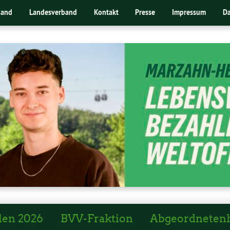
band
Landesverband
Kontakt
Presse
Impressum
Da
len 2026
BVV-Fraktion
Abgeordneten