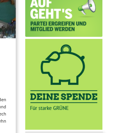
den
und
ech
ehn