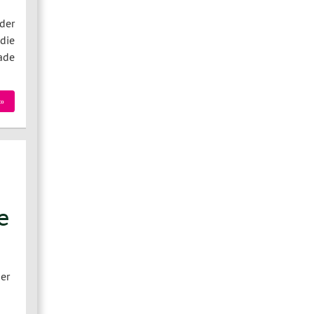
der
die
ade
»
e
er