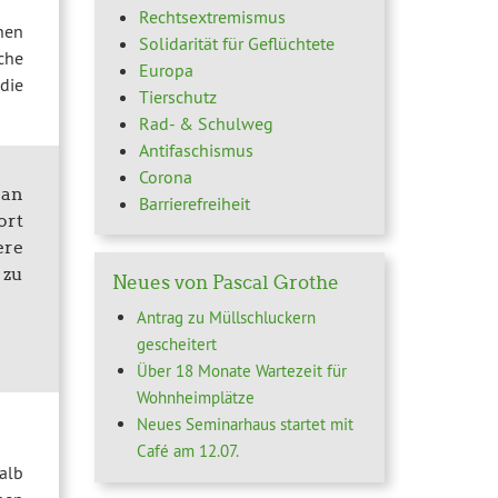
Rechtsextremismus
nen
Solidarität für Geflüchtete
che
Europa
die
Tierschutz
Rad- & Schulweg
Antifaschismus
Corona
 an
Barrierefreiheit
ort
ere
 zu
Neues von Pascal Grothe
Antrag zu Müllschluckern
gescheitert
Über 18 Monate Wartezeit für
Wohnheimplätze
Neues Seminarhaus startet mit
Café am 12.07.
alb