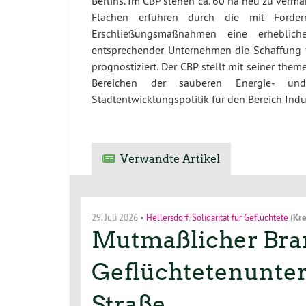
Berlins. Im CBP stehen ca. 60 ha neu zu verm
Flächen erfuhren durch die mit Förde
Erschließungsmaßnahmen eine erhebliche
entsprechender Unternehmen die Schaffung v
prognostiziert. Der CBP stellt mit seiner t
Bereichen der sauberen Energie- und
Stadtentwicklungspolitik für den Bereich Indus
Verwandte Artikel
29. Juli 2026
•
Hellersdorf
,
Solidarität für Geflüchtete
(
Kre
Mutmaßlicher Bran
Geflüchtetenunterk
Straße