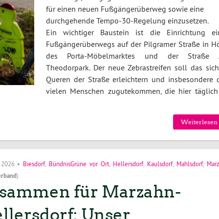
für einen neuen Fußgängerüberweg sowie eine
durchgehende Tempo-30-Regelung einzusetzen.
Ein wichtiger Baustein ist die Einrichtung ei
Fußgängerüberwegs auf der Pilgramer Straße in H
des Porta-Möbelmarktes und der Straße
Theodorpark. Der neue Zebrastreifen soll das sich
Queren der Straße erleichtern und insbesondere 
vielen Menschen zugutekommen, die hier täglich
Weiterlesen 
i 2026
•
Biesdorf
,
BündnisGrüne vor Ort
,
Hellersdorf
,
Kaulsdorf
,
Mahlsdorf
,
Mar
erband
)
sammen für Marzahn-
llersdorf: Unser