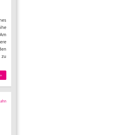
nes
öhe
 Am
ere
den
 zu
»
zahn