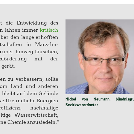
t die Entwicklung des
ten Jahren immer
kritisch
ber den lange erhofften
tschaften in Marzahn-
arüber hinweg täuschen,
tsförderung mit der
gerät.
n zu verbessern, sollte
r vom Land und anderen
l bleibt auf dem Gelände
Nickel von Neumann, bündnisgrü
eltfreundliche Energien
Bezirksverordneter
ffizienz, nachhaltige
altige Wasserwirtschaft,
üne Chemie anzusiedeln.“