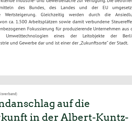
arktende Industrie- und Gewerbefläche zur Verfügung. Die betroff
rmitteln des Bundes, des Landes und der EU umgesetz
 Wertsteigerung. Gleichzeitig werden durch die Ansiedl
on ca. 1.500 Arbeitsplätzen sowie damit verbundene Steuereffe
hemenbezogenen Fokussierung für produzierende Unternehmen aus 
 Umwelttechnologien eines der Leitobjekte der Berli
trie und Gewerbe dar und ist einer der „Zukunftsorte“ der Stadt.
isverband
)
danschlag auf die
unft in der Albert-Kuntz-