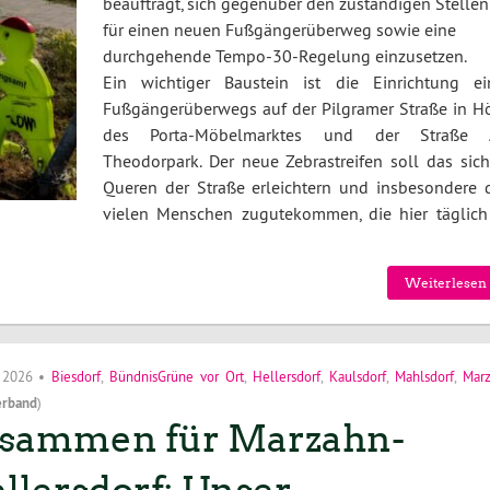
beauftragt, sich gegenüber den zuständigen Stellen
für einen neuen Fußgängerüberweg sowie eine
durchgehende Tempo-30-Regelung einzusetzen.
Ein wichtiger Baustein ist die Einrichtung ei
Fußgängerüberwegs auf der Pilgramer Straße in H
des Porta-Möbelmarktes und der Straße
Theodorpark. Der neue Zebrastreifen soll das sich
Queren der Straße erleichtern und insbesondere 
vielen Menschen zugutekommen, die hier täglich
Weiterlesen 
i 2026
•
Biesdorf
,
BündnisGrüne vor Ort
,
Hellersdorf
,
Kaulsdorf
,
Mahlsdorf
,
Mar
erband
)
sammen für Marzahn-