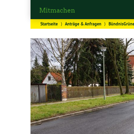
Mitmachen
Startseite
⟩
Anträge & Anfragen
⟩
BündnisGrüne