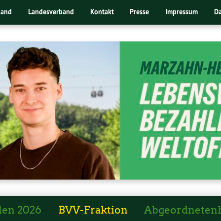
band
Landesverband
Kontakt
Presse
Impressum
Da
len 2026
BVV-Fraktion
Abgeordneten