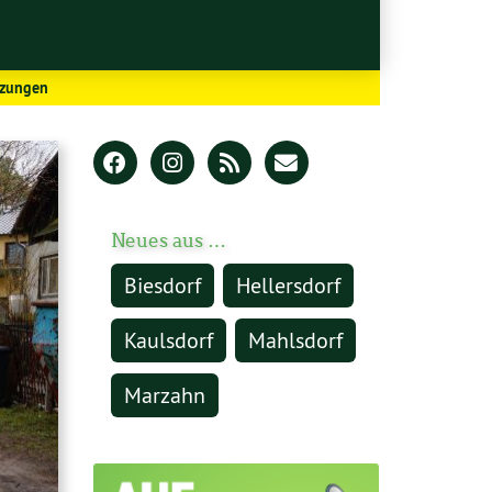
nzungen
Neues aus …
Biesdorf
Hellersdorf
Kaulsdorf
Mahlsdorf
Marzahn