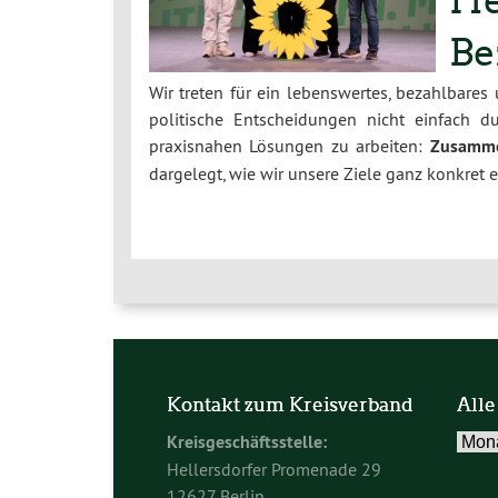
He
Be
Wir treten für ein lebenswertes, bezahlbares
politische Entscheidungen nicht einfach 
praxisnahen Lösungen zu arbeiten:
Zusamme
dargelegt, wie wir unsere Ziele ganz konkret 
Kontakt zum Kreisverband
Alle
Alle
Kreisgeschäftsstelle:
Beitr
Hellersdorfer Promenade 29
im
12627 Berlin