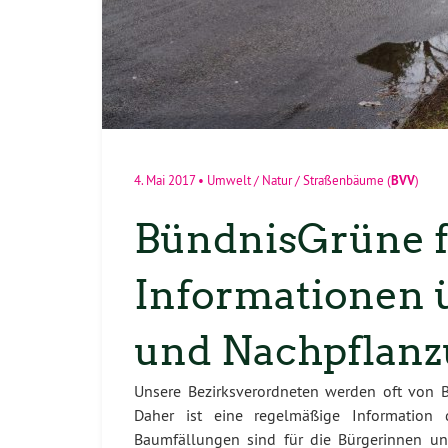
BVV
4. Mai 2017
•
Umwelt / Natur / Straßenbäume
(
)
BündnisGrüne f
Informationen 
und Nachpflan
Unsere Bezirksverordneten werden oft von 
Daher ist eine regelmäßige Information d
Baumfällungen sind für die Bürgerinnen un