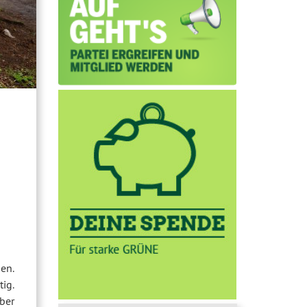
en.
ig.
ber