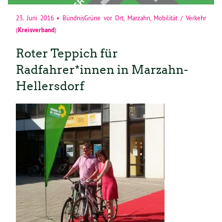
23. Juni 2016
•
BündnisGrüne vor Ort
,
Marzahn
,
Mobilität / Verkehr
Kreisverband
(
)
Roter Teppich für
Radfahrer*innen in Marzahn-
Hellersdorf