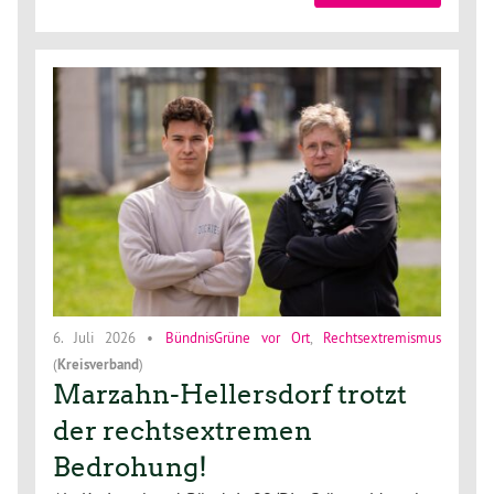
6. Juli 2026
•
BündnisGrüne vor Ort
,
Rechtsextremismus
(
Kreisverband
)
Marzahn-Hellersdorf trotzt
der rechtsextremen
Bedrohung!