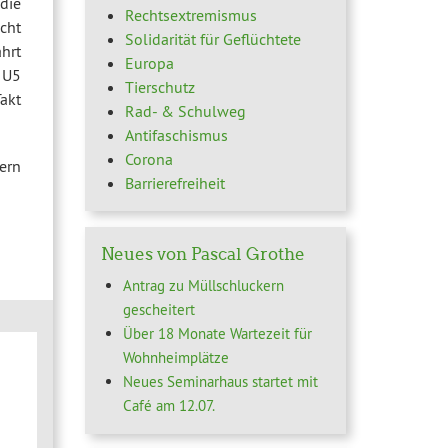
die
Rechtsextremismus
cht
Solidarität für Geflüchtete
ahrt
Europa
 U5
Tierschutz
Takt
Rad- & Schulweg
Antifaschismus
Corona
ern
Barrierefreiheit
Neues von Pascal Grothe
Antrag zu Müllschluckern
gescheitert
Über 18 Monate Wartezeit für
Wohnheimplätze
Neues Seminarhaus startet mit
Café am 12.07.