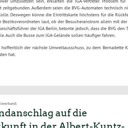
er umzusetzen sein, erklärten die IGA-Vertreter. Problem für 
icht zeitgebunden. Außerdem seien die BVG-Automaten technisch ni
 Kolle. Deswegen könne die Eintrittskarte höchstens für die Rückf
 Bezirksverordneten laut, ob der Besucheranstrom allein mit der
eschäftsführer der IGA Berlin, betonte jedoch, dass die BVG den 
e. Auch die Busse zum IGA-Gelände sollen häufiger fahren.
hoffentlich der nächste Umweltausschuss, zu dem Bernadette K
aden hat.
isverband
)
danschlag auf die
unft in der Albert-Kuntz-