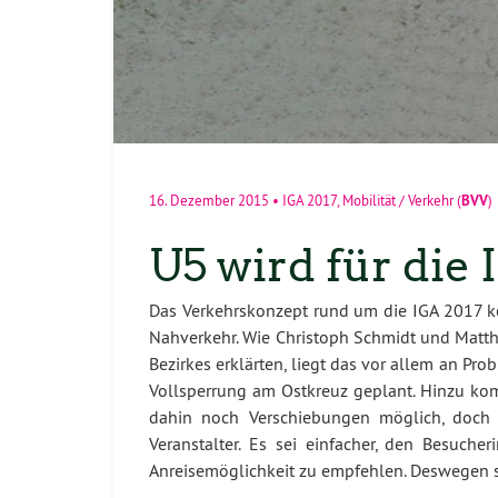
BVV
16. Dezember 2015
•
IGA 2017
,
Mobilität / Verkehr
(
)
U5 wird für die
Das Verkehrskonzept rund um die IGA 2017 kon
Nahverkehr. Wie Christoph Schmidt und Matt
Bezirkes erklärten, liegt das vor allem an Pro
Vollsperrung am Ostkreuz geplant. Hinzu kom
dahin noch Verschiebungen möglich, doch 
Veranstalter. Es sei einfacher, den Besuch
Anreisemöglichkeit zu empfehlen. Deswegen se