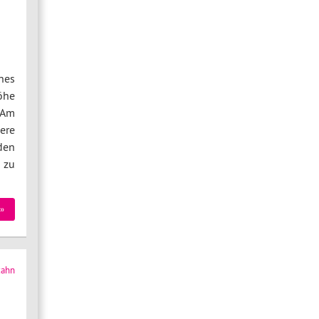
nes
öhe
 Am
ere
den
 zu
»
zahn