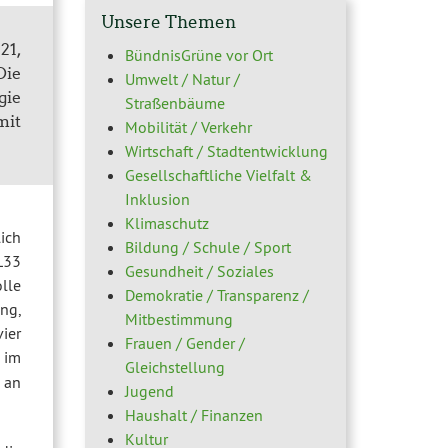
Unsere Themen
21,
BündnisGrüne vor Ort
Die
Umwelt / Natur /
gie
Straßenbäume
mit
Mobilität / Verkehr
Wirtschaft / Stadtentwicklung
Gesellschaftliche Vielfalt &
Inklusion
Klimaschutz
ich
Bildung / Schule / Sport
L33
Gesundheit / Soziales
olle
Demokratie / Transparenz /
ng,
Mitbestimmung
ier
Frauen / Gender /
l im
Gleichstellung
 an
Jugend
Haushalt / Finanzen
Kultur