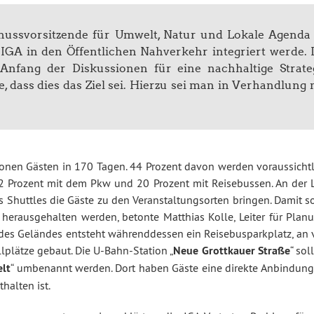
ussvorsitzende für Umwelt, Natur und Lokale Agenda 
 IGA in den Öffentlichen Nahverkehr integriert werde. 
Anfang der Diskussionen für eine nachhaltige Strate
e, dass dies das Ziel sei. Hierzu sei man in Verhandlung 
lionen Gästen in 170 Tagen. 44 Prozent davon werden voraussichtl
32 Prozent mit dem Pkw und 20 Prozent mit Reisebussen. An der 
s Shuttles die Gäste zu den Veranstaltungsorten bringen. Damit s
erausgehalten werden, betonte Matthias Kolle, Leiter für Planu
des Geländes entsteht währenddessen ein Reisebusparkplatz, an v
plätze gebaut. Die U-Bahn-Station „
Neue Grottkauer Straße
“ sol
elt
“ umbenannt werden. Dort haben Gäste eine direkte Anbindung
halten ist.