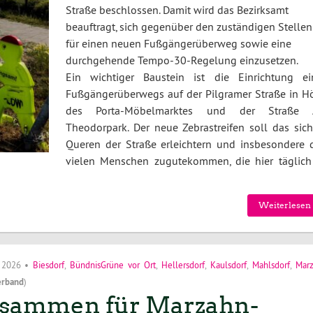
Straße beschlossen. Damit wird das Bezirksamt
beauftragt, sich gegenüber den zuständigen Stellen
für einen neuen Fußgängerüberweg sowie eine
durchgehende Tempo-30-Regelung einzusetzen.
Ein wichtiger Baustein ist die Einrichtung ei
Fußgängerüberwegs auf der Pilgramer Straße in H
des Porta-Möbelmarktes und der Straße
Theodorpark. Der neue Zebrastreifen soll das sich
Queren der Straße erleichtern und insbesondere 
vielen Menschen zugutekommen, die hier täglich
Weiterlesen 
i 2026
•
Biesdorf
,
BündnisGrüne vor Ort
,
Hellersdorf
,
Kaulsdorf
,
Mahlsdorf
,
Mar
erband
)
sammen für Marzahn-