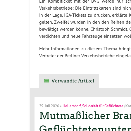
Ein Kombiticket mit der BVG werde nur schw
Verkehrsbetriebe: Die Eintrittskarten sind n
in der Lage, IGA-Tickets zu drucken, erklärte
gelten. Zweifel wurden in den den Reihen der
bewältigt werden könne. Christoph Schmidt, G
verdichten und neue Fahrzeuge einsetzen woll
Mehr Informationen zu diesem Thema bringt 
Vertreter der Berliner Verkehrsbetriebe eingel
Verwandte Artikel
29. Juli 2026
•
Hellersdorf
,
Solidarität für Geflüchtete
(
Kre
Mutmaßlicher Bran
Geflüchtetenunterk