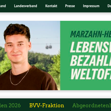
band
Landesverband
Kontakt
Presse
Impressum
Da
len 2026
BVV-Fraktion
Abgeordneten