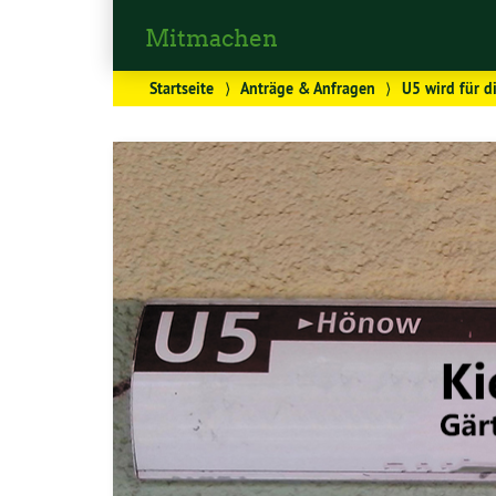
Mitmachen
Startseite
⟩
Anträge & Anfragen
⟩
U5 wird für d