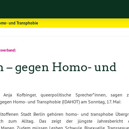
Homo- und Transphobie
isverband
)
in – gegen Homo- und
Anja Kofbinger, queerpolitische Sprecher*innen, sagen 
 gegen Homo- und Transphobie (IDAHOT) am Sonntag, 17. Mai:
ltoffenen Stadt Berlin gehören homo- und transphobe Übergri
ch zum Alltag. Das zeigt der jüngste Jahresbericht 
 Maneo. Zudem müssen Lesben, Schwule, Bisexuelle, Transsexuel