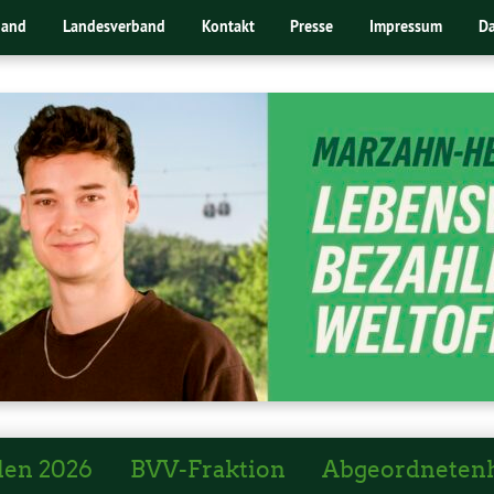
band
Landesverband
Kontakt
Presse
Impressum
Da
len 2026
BVV-Fraktion
Abgeordneten