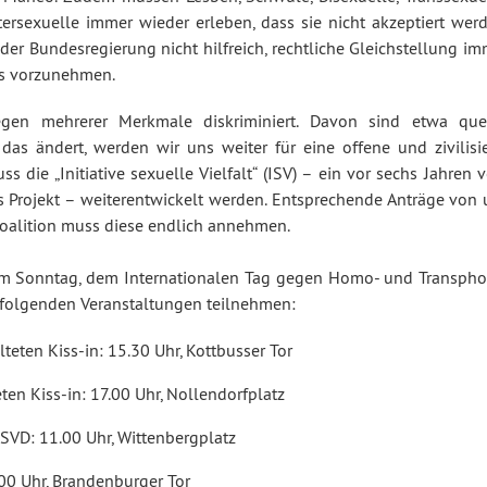
ersexuelle immer wieder erleben, dass sie nicht akzeptiert werd
der Bundesregierung nicht hilfreich, rechtliche Gleichstellung i
es vorzunehmen.
en mehrerer Merkmale diskriminiert. Davon sind etwa que
das ändert, werden wir uns weiter für eine offene und zivilisie
 die „Initiative sexuelle Vielfalt“ (ISV) – ein vor sechs Jahren
 Projekt – weiterentwickelt werden. Entsprechende Anträge von 
 Koalition muss diese endlich annehmen.
em Sonntag, dem Internationalen Tag gegen Homo- und Transpho
n folgenden Veranstaltungen teilnehmen:
eten Kiss-in: 15.30 Uhr, Kottbusser Tor
en Kiss-in: 17.00 Uhr, Nollendorfplatz
SVD: 11.00 Uhr, Wittenbergplatz
 Uhr, Brandenburger Tor