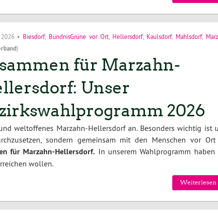
i 2026
•
Biesdorf
,
BündnisGrüne vor Ort
,
Hellersdorf
,
Kaulsdorf
,
Mahlsdorf
,
Mar
erband
)
sammen für Marzahn-
llersdorf: Unser
zirkswahlprogramm 2026
 und weltoffenes Marzahn-Hellersdorf an. Besonders wichtig ist u
durchzusetzen, sondern gemeinsam mit den Menschen vor Ort
n für Marzahn-Hellersdorf.
In unserem Wahlprogramm haben 
erreichen wollen.
Weiterlesen 