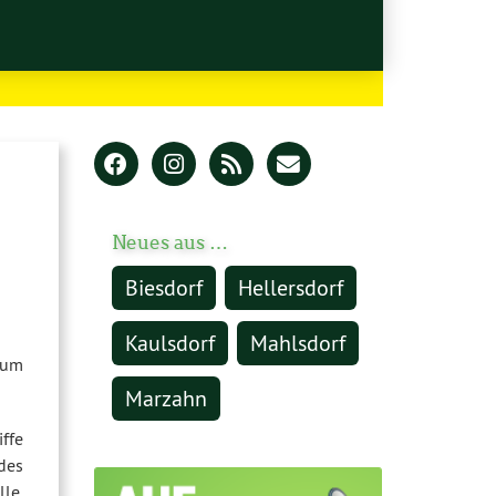
Neues aus …
Biesdorf
Hellersdorf
Kaulsdorf
Mahlsdorf
zum
Marzahn
ffe
des
le,