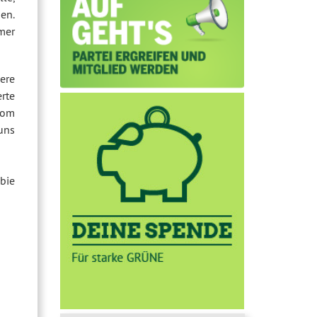
en.
mmer
ere
rte
 vom
uns
bie