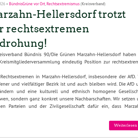
2026
•
BündnisGrüne vor Ort
,
Rechtsextremismus
(
Kreisverband
)
rzahn-Hellersdorf trotzt
r rechtsextremen
drohung!
reisverband Bündnis 90/Die Grünen Marzahn-Hellersdorf haben 
Kreismitgliederversammlung eindeutig Position zur rechtsextre
 Rechtsextremen in Marzahn-Hellersdorf, insbesondere der AfD. 
ener und vielfältiger Bezirk ist und auch bleiben wird. Die AfD 
ndern und eine kulturell und ethnisch homogene Gesellsch
ndwen, sondern ganz konkret unsere Nachbarschaften. Wir setzen 
 Parteien und der Zivilgesellschaft dafür ein, dass Marza
Weiterlesen 