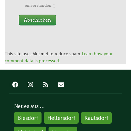
einverstanden.
*
This site uses Akismet to reduce spam.
Learn how your
comment data is processed
.
Neues aus …
Biesdorf
Hellersdorf
Kaulsdorf