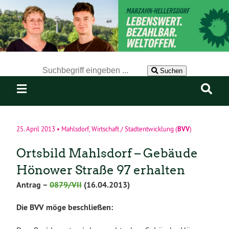
Der Suchbegriff nach dem die Website durchsucht werden soll.
Suchen
BVV
25. April 2013
•
Mahlsdorf
,
Wirtschaft / Stadtentwicklung
(
)
Ortsbild Mahlsdorf – Gebäude
Hönower Straße 97 erhalten
Antrag –
0879/VII
(16.04.2013)
Die BVV möge beschließen: