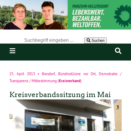
Der Suchbegriff nach dem die Website durchsucht werden soll.
Suchen
25. April 2013
•
Biesdorf
,
BündnisGrüne vor Ort
,
Demokratie /
Kreisverband
Transparenz / Mitbestimmung
(
)
Kreisverbandssitzung im Mai