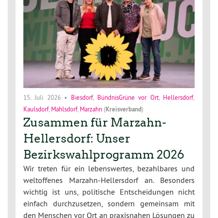
15. Juli 2026
•
Biesdorf
,
BündnisGrüne vor Ort
,
Hellersdorf
,
Kaulsdorf
,
Mahlsdorf
,
Marzahn
(
Kreisverband
)
Zusammen für Marzahn-
Hellersdorf: Unser
Bezirkswahlprogramm 2026
Wir treten für ein lebenswertes, bezahlbares und
weltoffenes Marzahn-Hellersdorf an. Besonders
wichtig ist uns, politische Entscheidungen nicht
einfach durchzusetzen, sondern gemeinsam mit
den Menschen vor Ort an praxisnahen Lösungen zu