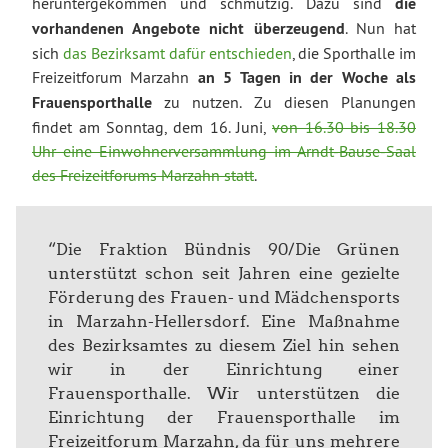
heruntergekommen und schmutzig. Dazu sind
die
vorhandenen Angebote nicht überzeugend
. Nun hat
sich
das Bezirksamt dafür entschieden
, die Sporthalle im
Freizeitforum Marzahn
an 5 Tagen in der Woche als
Frauensporthalle
zu nutzen. Zu diesen Planungen
findet am Sonntag, dem 16. Juni,
von 16.30 bis 18.30
Uhr eine Einwohnerversammlung im Arndt-Bause-Saal
des Freizeitforums Marzahn statt
.
“Die Fraktion Bündnis 90/Die Grünen
unterstützt schon seit Jahren eine gezielte
Förderung des Frauen- und Mädchensports
in Marzahn-Hellersdorf. Eine Maßnahme
des Bezirksamtes zu diesem Ziel hin sehen
wir in der Einrichtung einer
Frauensporthalle.
Wir unterstützen die
Einrichtung der Frauensporthalle im
Freizeitforum Marzahn, da für uns mehrere