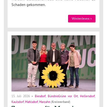
Schaden gekommen.
Weiterlesen »
15. Juli 2026
•
Biesdorf
,
BündnisGrüne vor Ort
,
Hellersdorf
,
Kaulsdorf
,
Mahlsdorf
,
Marzahn
(
Kreisverband
)