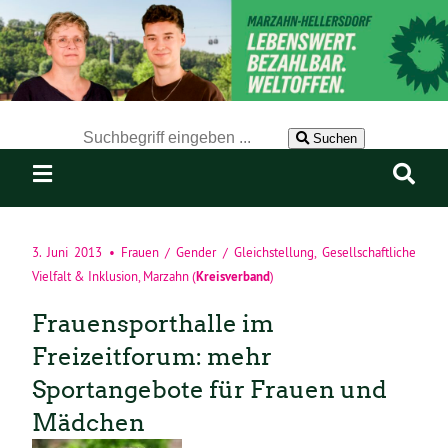
Der Suchbegriff nach dem die Website durchsucht werden soll.
Suchen
3. Juni 2013
•
Frauen / Gender / Gleichstellung
,
Gesellschaftliche
Kreisverband
Vielfalt & Inklusion
,
Marzahn
(
)
Frauensporthalle im
Freizeitforum: mehr
Sportangebote für Frauen und
Mädchen