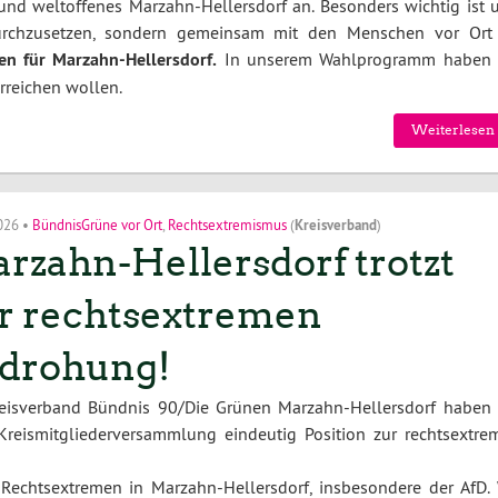
 und weltoffenes Marzahn-Hellersdorf an. Besonders wichtig ist u
durchzusetzen, sondern gemeinsam mit den Menschen vor Ort
n für Marzahn-Hellersdorf.
In unserem Wahlprogramm haben 
erreichen wollen.
Weiterlesen 
2026
•
BündnisGrüne vor Ort
,
Rechtsextremismus
(
Kreisverband
)
rzahn-Hellersdorf trotzt
r rechtsextremen
drohung!
reisverband Bündnis 90/Die Grünen Marzahn-Hellersdorf haben 
Kreismitgliederversammlung eindeutig Position zur rechtsextre
 Rechtsextremen in Marzahn-Hellersdorf, insbesondere der AfD. 