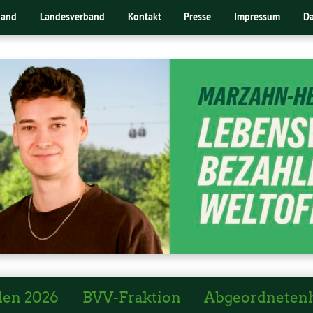
band
Landesverband
Kontakt
Presse
Impressum
Da
len 2026
BVV-Fraktion
Abgeordneten