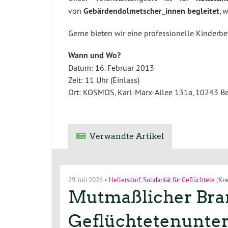
von
Gebärdendolmetscher_innen begleitet
, 
Gerne bieten wir eine professionelle Kinderbet
Wann und Wo?
Datum: 16. Februar 2013
Zeit: 11 Uhr (Einlass)
Ort: KOSMOS, Karl-Marx-Allee 131a, 10243 Be
Verwandte Artikel
29. Juli 2026
•
Hellersdorf
,
Solidarität für Geflüchtete
(
Kre
Mutmaßlicher Bran
Geflüchtetenunterk