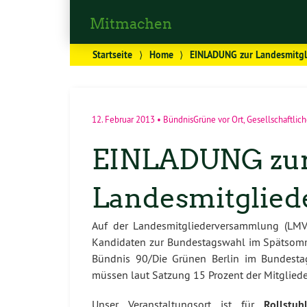
Mitmachen
Startseite
⟩
Home
⟩
EINLADUNG zur Landesmitg
12. Februar 2013
•
BündnisGrüne vor Ort
,
Gesellschaftlich
EINLADUNG zu
Landesmitglie
Auf der Landesmitgliederversammlung (LMV
Kandidaten zur Bundestagswahl im Spätsomme
Bündnis 90/Die Grünen Berlin im Bundestag
müssen laut Satzung 15 Prozent der Mitglieder
Unser Veranstaltungsort ist für
Rollstuh