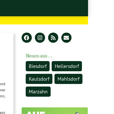
Neues aus …
Biesdorf
Hellersdorf
Kaulsdorf
Mahlsdorf
und
wer
Marzahn
nn,
LMV