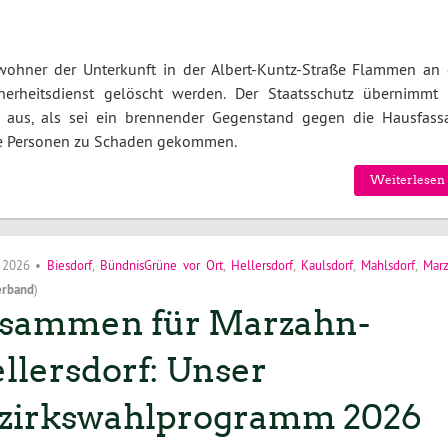
ohner der Unterkunft in der Albert-Kuntz-Straße Flammen an 
erheitsdienst gelöscht werden. Der Staatsschutz übernimmt 
so aus, als sei ein brennender Gegenstand gegen die Hausfass
ne Personen zu Schaden gekommen.
Weiterlesen 
i 2026
•
Biesdorf
,
BündnisGrüne vor Ort
,
Hellersdorf
,
Kaulsdorf
,
Mahlsdorf
,
Mar
erband
)
sammen für Marzahn-
llersdorf: Unser
zirkswahlprogramm 2026