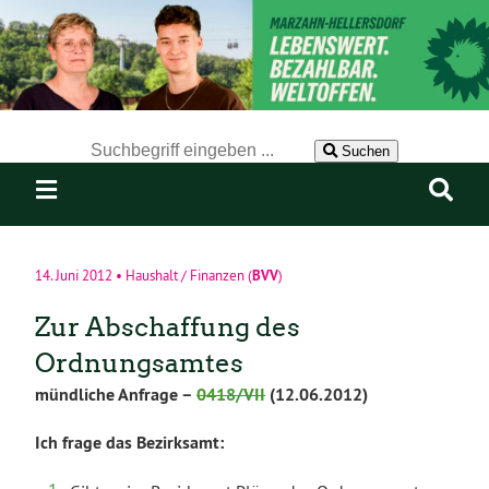
Der Suchbegriff nach dem die Website durchsucht werden soll.
Suchen
BVV
14. Juni 2012
•
Haushalt / Finanzen
(
)
Zur Abschaffung des
Ordnungsamtes
mündliche Anfrage –
0418/VII
(12.06.2012)
Ich frage das Bezirksamt: