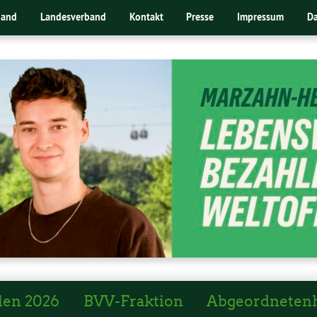
band
Landesverband
Kontakt
Presse
Impressum
Da
len 2026
BVV-Fraktion
Abgeordneten