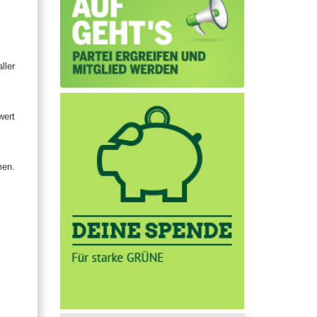
ller
wert
men.