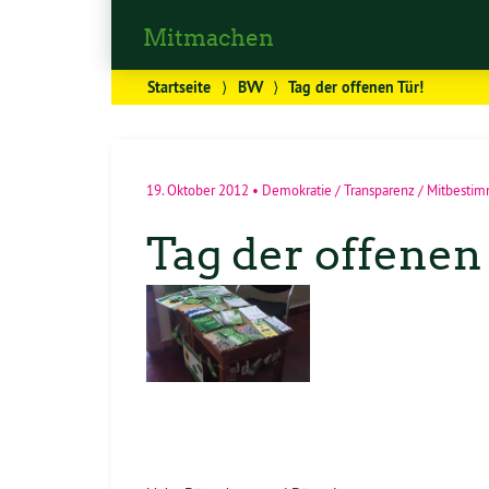
Mitmachen
Startseite
⟩
BVV
⟩
Tag der offenen Tür!
19. Oktober 2012
•
Demokratie / Transparenz / Mitbesti
Tag der offenen