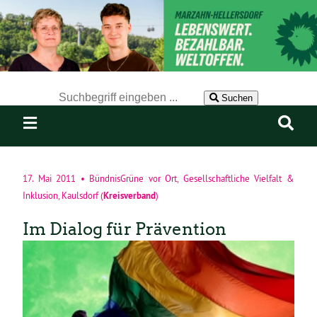
Der Suchbegriff nach dem die Website durchsucht werden soll.
Suchen
17. Mai 2011
•
BündnisGrüne vor Ort
,
Gesellschaftliche Vielfalt &
Kreisverband
Inklusion
,
Kaulsdorf
(
)
Im Dialog für Prävention