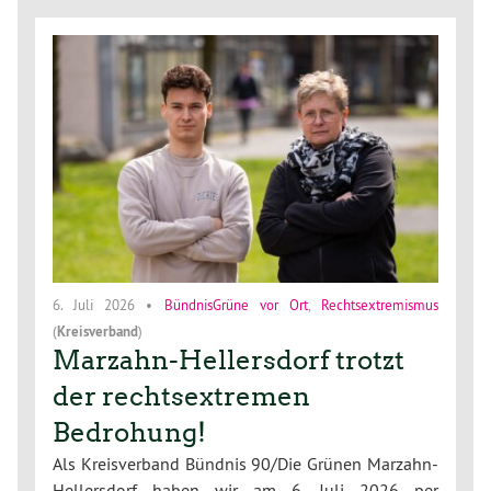
6. Juli 2026
•
BündnisGrüne vor Ort
,
Rechtsextremismus
(
Kreisverband
)
Marzahn-Hellersdorf trotzt
der rechtsextremen
Bedrohung!
Als Kreisverband Bündnis 90/Die Grünen Marzahn-
Hellersdorf haben wir am 6. Juli 2026 per